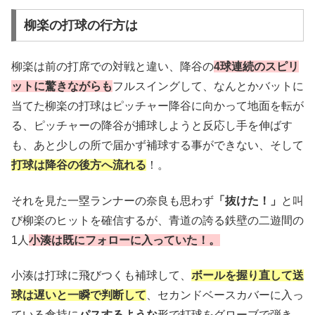
柳楽の打球の行方は
柳楽は前の打席での対戦と違い、降谷の
4球連続のスピリ
ットに驚きながらも
フルスイングして、なんとかバットに
当てた柳楽の打球はピッチャー降谷に向かって地面を転が
る、ピッチャーの降谷が捕球しようと反応し手を伸ばす
も、あと少しの所で届かず補球する事ができない、そして
打球は降谷の後方へ流れる
！。
それを見た一塁ランナーの奈良も思わず
「抜けた！」
と叫
び柳楽のヒットを確信するが、青道の誇る鉄壁の二遊間の
1人
小湊は既にフォローに入っていた！。
小湊は打球に飛びつくも補球して、
ボールを握り直して送
球は遅いと一瞬で判断して
、セカンドベースカバーに入っ
ている倉持に
パスするような
形で打球をグローブで弾き、