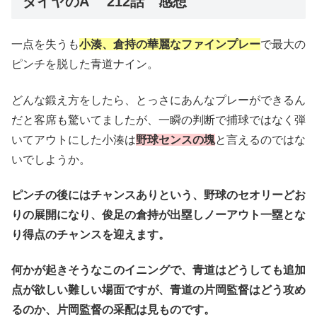
ダイヤのA 212話 感想
一点を失うも
小湊、倉持の華麗なファインプレー
で最大の
ピンチを脱した青道ナイン。
どんな鍛え方をしたら、とっさにあんなプレーができるん
だと客席も驚いてましたが、一瞬の判断で捕球ではなく弾
いてアウトにした小湊は
野球センスの塊
と言えるのではな
いでしようか。
ピンチの後にはチャンスありという、野球のセオリーどお
りの展開になり、俊足の倉持が出塁しノーアウト一塁とな
り得点のチャンスを迎えます。
何かが起きそうなこのイニングで、青道はどうしても追加
点が欲しい難しい場面ですが、青道の片岡監督はどう攻め
るのか、片岡監督の采配は見ものです。