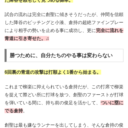
た降谷を頼もしく見つめる御幸。
試合の流れは完全に創聖に傾きそうだったが、仲間を信頼
した降谷のピッチングと小湊、倉持の超絶ファインプレー
により相手の勢いを止める事に成功し、更に
完全に流れを
青道に引き寄せた。
♫
勝つために、自分たちのやる事は変わらない
6回裏の青道の攻撃は打順よく1番から始まる。
これまで柳楽に抑えられている倉持だが、この打席で柳楽
を捉えて際どい所に打球を放つ、創聖のファーストが打球
を弾いている間に、持ち前の俊足を活かして、
ついに塁に
でる倉持
。
創聖は最も嫌なランナーを出してしまう、そんな倉持の俊