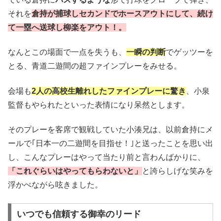
それを
倉持が捕球しセカンドでホースアウトにして、続け
て一塁へ送球し柳楽をアウト
！
。
なんとこの場面で一点を失うも、
一瞬の判断
でゲッツーを
とる、青道二遊間の超ファインプレーをみせる。
会場も
2人の高校生離れしたファインプレーに驚き
、小泉
監督もやられたといった表情になり呆然とします。
そのプレーを客席で観戦していた小湊兄は、以前倉持にメ
ールで｢日本一の二遊間を目指せ！｣と送ったことを思い出
し、こんなプレーはやって当たり前と言わんばかりに、
「これぐらいはやってもらわないと」
と誇らしげな笑みを
浮かべながら呟きました。
いつでも信頼する御幸のリード