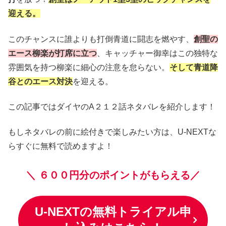
迎える。
このチャンスに誰よりも打倒青道に闘志を燃やす、
創聖の
エース柳楽が打席に立つ
、キャッチャー御幸はこの独特な
雰囲気を持つ柳楽に細心の注意を怠らない。
そして青道降
谷とのエース対決
を迎える。
この記事ではダイヤのA２１２話ネタバレを紹介します！
もしネタバレの前に絵付きで楽しみたい方は、U-NEXTな
らすぐに無料で読めますよ！
＼
６００円分のポイントがもらえる／
U-NEXTの無料トライアル申