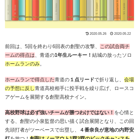
2020.05.26
2020.05.22
前回は、5回を終わり6回表の創聖の攻撃、
この試合両チ
ームの得点は
、青道の
1年生ルーキー！
結城の放ったソロ
ホームランのみ
。
ホームランで得点した
青道の
１点リード
で折り返し、
会場
の予想に反し
青道高校相手に投手戦を繰り広げ、ロースコ
アゲームを展開する創聖高校ナイン。
高校野球は必ず強いチームが勝つわけではない！
を心情と
する、創聖の小泉監督の思い描く試合展開となり、この回
先頭打者がツーベースで出塁し、
４番奈良が意地の内野安
打
を放つ！
創聖はノーアウト1塁3塁のビックチャンスを