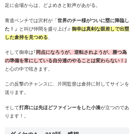
足に会場からは、どよめきと歓声があがる。
青道ベンチでは沢村が「
世界のチー様がついに塁に降臨し
た！」
と叫び仲間を盛り上げ♫
御幸は真剣な眼差しで出塁
した倉持を見つめる
、
そして御幸は｢
同点になろうが、逆転されようが、勝つ為
の準備を常にしている自分達のやることは変わらない
！
｣
と心の中で呟きます。
この反撃のチャンスに、片岡監督は倉持に対してサインを
送ります。
そして
打席には先ほどファインーをした小湊
が立つのであ
ります！。