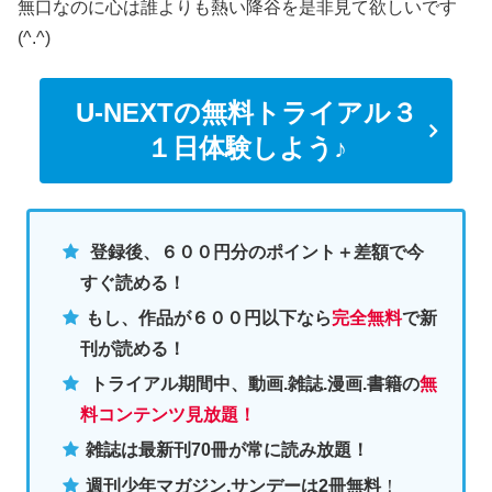
無口なのに心は誰よりも熱い降谷を是非見て欲しいです
(^.^)
U-NEXTの無料トライアル３
１日体験しよう♪
登録後、６００円分のポイント＋差額で今
すぐ読める！
もし、作品が６００円以下なら
完全無料
で新
刊が読める！
トライアル期間中、動画.雑誌.漫画.書籍の
無
料コンテンツ見放題！
雑誌は最新刊70冊が常に読み放題！
週刊少年マガジン.サンデーは2冊無料
！