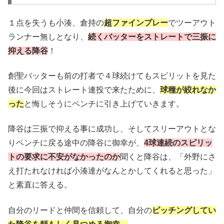
１点を失うも小湊、倉持の
超ファインプレー
でツーアウト
ランナー無しとなり、
続くバッターをストレートで三振に
抑える降谷
！
創聖バッターも前の打者で４球続けてもスピリットを見た
後に今回はストレート連投で来たために、
球種が絞れなか
った
と悔しそうにペンチに引き上げていきます。
降谷は三振で抑える事に成功し、そしてスリーアウトとな
りベンチに戻る途中の降谷に御幸が、
4球連続のスピリッ
トの要求に不安がなかったのか
聞くと降谷は、「外野にさ
え打たれなければ小湊達がなんとかしてくれると思った」
と素直に答える。
自分のリードと仲間を信頼して、自分の
ピッチングしてい