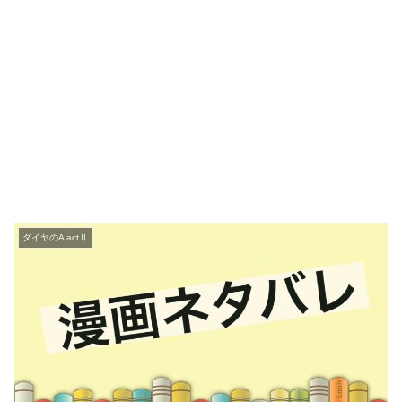
ダイヤのA actⅡ