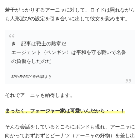
若干がっかりするアーニャに対して、ロイドは照れながら
も人形遊びの設定を引き合いに出して彼女を慰めます。
き…記事は戦士の勲章だ
エージェント〈ペンギン〉は平和を守る戦いで名誉
の負傷をしたのだ
SPY×FAMILY 番外編3より
それでアーニャも納得します。
まったく、フォージャー家は
可愛い
んだから・・・！
そんな会話をしているところにボンドも現れ、アーニャに
向かっておずおずとピーナツ（アーニャの好物）を差し出