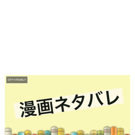
SPY×FAMILY