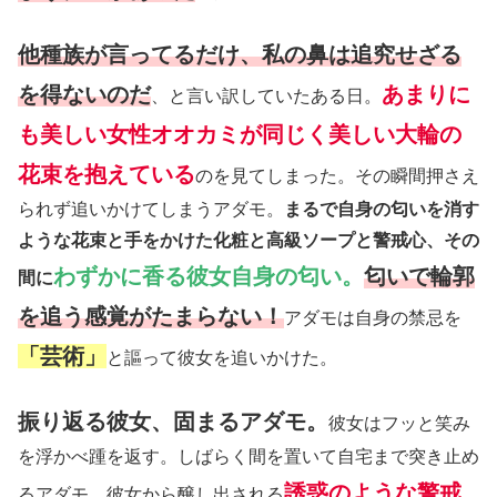
他種族が言ってるだけ、私の鼻は追究せざる
を得ないのだ
あまりに
、と言い訳していたある日。
も美しい女性オオカミが同じく美しい大輪の
花束を抱えている
のを見てしまった。その瞬間押さえ
られず追いかけてしまうアダモ。
まるで自身の匂いを消す
ような花束と手をかけた化粧と高級ソープと警戒心、その
わずかに香る彼女自身の匂い。
匂いで輪郭
間に
を追う感覚がたまらない！
アダモは自身の禁忌を
「芸術」
と謳って彼女を追いかけた。
振り返る彼女、固まるアダモ。
彼女はフッと笑み
を浮かべ踵を返す。しばらく間を置いて自宅まで突き止め
誘惑のような警戒
るアダモ。彼女から醸し出される
、