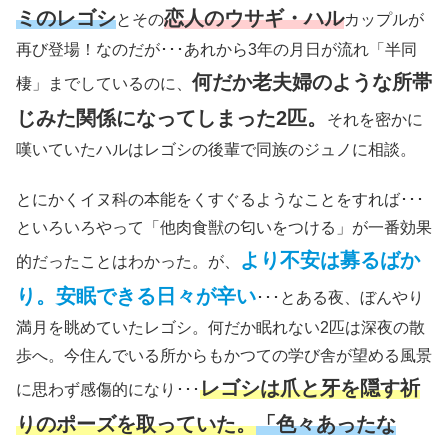
ミのレゴシ
恋人のウサギ・ハル
とその
カップルが
再び登場！なのだが･･･あれから3年の月日が流れ「半同
何だか老夫婦のような所帯
棲」までしているのに、
じみた関係になってしまった2匹。
それを密かに
嘆いていたハルはレゴシの後輩で同族のジュノに相談。
とにかくイヌ科の本能をくすぐるようなことをすれば･･･
といろいろやって「他肉食獣の匂いをつける」が一番効果
より不安は募るばか
的だったことはわかった。が、
り。安眠できる日々が辛い
･･･とある夜、ぼんやり
満月を眺めていたレゴシ。何だか眠れない2匹は深夜の散
歩へ。今住んでいる所からもかつての学び舎が望める風景
レゴシは爪と牙を隠す祈
に思わず感傷的になり･･･
りのポーズを取っていた。
「色々あったな