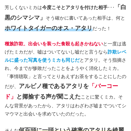
「白
芳しくないミカは
今度こそとアタリを付けた相手
･･･
黒のシマシマ」
そう確かに書いてあった相手は、何と
ホワイトタイガーのオス・アタリ
だった！
種族詐欺、出会いを装った食殺も起きかねない
と一度は逃
げたミカだが、嘘はついてないし嘘だと言うなら
詐欺レベ
ルに盛った写真を使うミカも同じだ
とアタリ。そう指摘さ
れ、今までが惨敗だったことをようやく消化したミカ。
「事情聴取」と言ってとりあえずお茶をすることにしたの
アルビノ種であるアタリを
「バーコー
だが、
ド」
と揶揄する声が聞こえた
ことに驚くミカ。そ
んな背景があったから、アタリはわざわざ嘘までついてシ
マウマと出会いを求めていたのだった。
何百頭に一頭という確率のアタリを綺麗
そんな