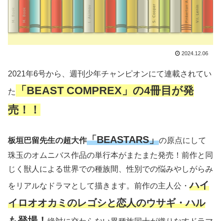
2024.12.06
2021年6号から、週刊少年チャンピオンにて連載されてい
「BEAST COMPREX」の4冊目が発
た
売！！
「BEASTARS」
板垣巴留先生の超大作
の原点にして
珠玉のオムニバス作品の単行本がまたまた発売！前作と同
じく獣人による世界での種族間、性別での悩みやしがらみ
ハイ
をリアルなドラマとして描きます。前作の主人公・
イロオオカミのレゴシと恋人のウサギ・ハル
も登場！