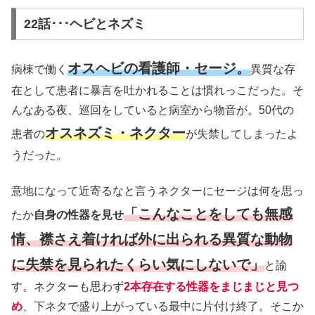
22話･･･ヘビとネズミ
オスヘビの看護師・セージ。
病棟で働く
異質な存
在として患者に暴言を吐かれることは慣れっこだった。そ
んなある夜、巡回をしていると病室から物音が。50代の
オスネズミ・ネクター
患者の
が失禁してしまったよ
うだった。
意地になって近寄るなと言うネクターにセージは何を思っ
「こんなことをしても無感
たか
自身の性器を見せ
情、襟さえ着ければ外に出られる異質な動物
に失禁を見られたくらい気にしないで」
と諭
す。ネクターも思わず
2本存在する性器をまじまじと見つ
め
、下ネタで盛り上がっている最中に片付け終了。そこか