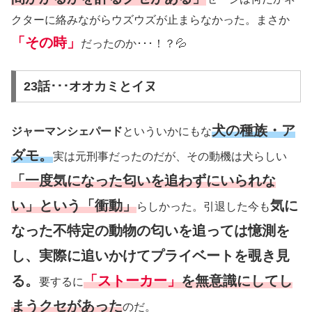
クターに絡みながらウズウズが止まらなかった。まさか
「その時」
だったのか･･･！？💦
23話･･･オオカミとイヌ
犬の種族・ア
ジャーマンシェパード
といういかにもな
ダモ。
実は元刑事だったのだが、その動機は犬らしい
「一度気になった匂いを追わずにいられな
い」という「衝動」
気に
らしかった。引退した今も
なった不特定の動物の匂いを追っては憶測を
し、実際に追いかけてプライベートを覗き見
る。
「ストーカー」
を無意識にしてし
要するに
まうクセがあった
のだ。