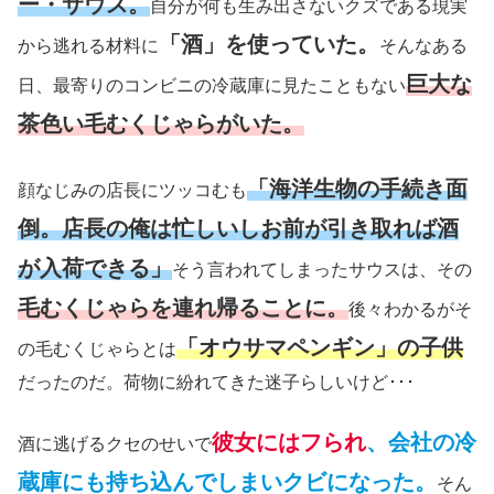
ー・サウス。
自分が何も生み出さないクズである現実
「酒」を使っていた。
から逃れる材料に
そんなある
巨大な
日、最寄りのコンビニの冷蔵庫に見たこともない
茶色い毛むくじゃらがいた。
「海洋生物の手続き面
顔なじみの店長にツッコむも
倒。店長の俺は忙しいしお前が引き取れば酒
が入荷できる」
そう言われてしまったサウスは、その
毛むくじゃらを連れ帰ることに。
後々わかるがそ
「オウサマペンギン」の子供
の毛むくじゃらとは
だったのだ。荷物に紛れてきた迷子らしいけど･･･
彼女にはフられ
、会社の冷
酒に逃げるクセのせいで
蔵庫にも持ち込んでしまいクビになった。
そん