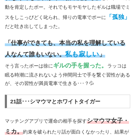
動を肯定したポー。それでもモヤモヤしたギルは職場でミ
「孤独」
スをしこっぴどく叱られ、帰りの電車でポーに
だと吐き出してしまった。
「仕事ができても、本当の私を理解している
私も寂しい
人なんて誰もいない。
」
ギルの手を握った。
そう言ったポーは徐に
ラッコは
眠る時潮に流されないよう仲間同士で手を繋ぐ習性がある
が、その習性が満員電車で生きる･･･？💦
21話･･･シマウマとホワイトタイガー
シマウマ女子・
マッチングアプリで運命の相手を探す
ミカ。
約束を破られたり話が面白くなかったり、結果が