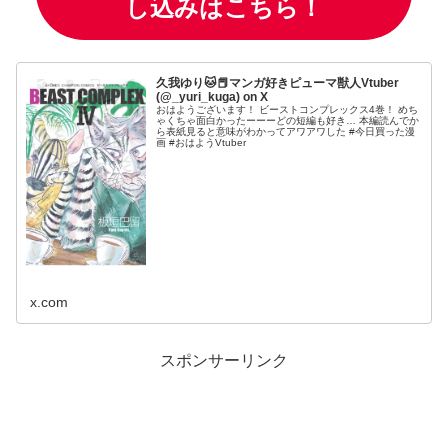
し込みはこちら！
久我ゆり🐱📕マンガ好きピューマ獣人Vtuber
(@_yuri_kuga) on X
おはようございます！ ビーストコンプレックス4巻！ めち
ゃくちゃ面白かったーーーどの短編も好き… 本編読んでか
ら表紙見ると意味がわかってアワアワした #今日買った漫
画 #おはようVtuber
x.com
スポンサーリンク