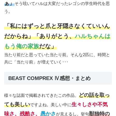
ぁ」
そう呟いてハルは大変だったレゴシの学生時代を思
う。
「私にはずっと爪と牙隠さなくていいん
だからね」「ありがとう、
ハルちゃんは
もう俺の家族
だな」
当たり前だと思っていた当たり前。そんな2匹に、時間と
共に「当たり前」が増えていく･･･
BEAST COMPREX Ⅳ感想・まとめ
どの話を取っ
様々な誌面で掲載されてきたこの作品、
ても美しい
生々しさや不気
ですよね。美しい中に
味さ、残酷さ、
愚かさ
獣独特の
が見えるし、挙句