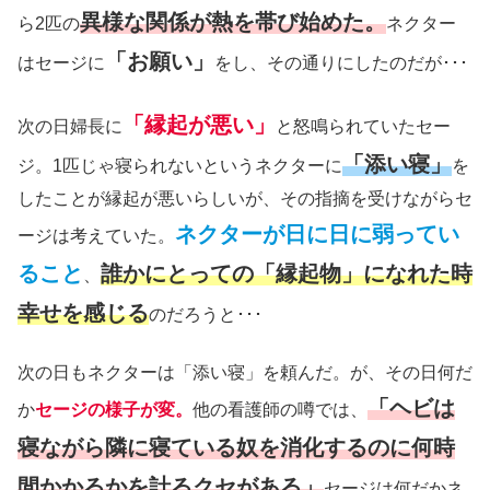
異様な関係が熱を帯び始めた。
ら2匹の
ネクター
「お願い」
はセージに
をし、その通りにしたのだが･･･
「縁起が悪い」
次の日婦長に
と怒鳴られていたセー
「添い寝」
ジ。1匹じゃ寝られないというネクターに
を
したことが縁起が悪いらしいが、その指摘を受けながらセ
ネクターが日に日に弱ってい
ージは考えていた。
ること
誰かにとっての「縁起物」になれた時
、
幸せを感じる
のだろうと･･･
次の日もネクターは「添い寝」を頼んだ。が、その日何だ
「ヘビは
か
セージの様子が変。
他の看護師の噂では、
寝ながら隣に寝ている奴を消化するのに何時
間かかるかを計るクセがある」
セージは何だかネ