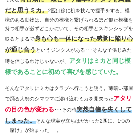
だと思うミカ。
2匹は徐に机を挟んで握手をする。模
様のある動物は、自分の模様と繋げられるほど似た模様を
持つ相手が必ずどこかにいて、その相手とスキンシップを
身も心も一体になった感覚に陥り心
取るとまるで
が通じ合う
というジンクスがある･･･そんな子供じみた
アタリはミカと同じ模
噂を信じるわけじゃないが、
様であることに初めて喜びを感じていた。
そんなアタリにミカはクラブへ行こうと誘う。薄暗い部屋
アタリ
で踊る大勢のシマウマに溶け込むミカを見失った
の目の色が変わる
突然自信を失くして
･･･その時
しまった。
そんな現実が立ちはだかった2匹に、1つの
「賭け」が始まった･･･。