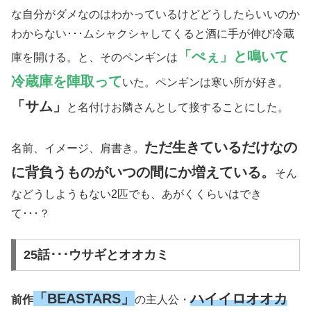
な自分がダメなのはわかっているけどどうしたらいいのか
わからない･･･ムシャクシャしてくると酒に手が伸び冷蔵
「ぺぇ」と鳴いて
庫を開ける。と、そのペンギンは
冷蔵庫を陣取って
いた。ペンギンは寒い所が好き。
「サム」
と名付けお隣さんとして接することにした。
ただ生きているだけなの
名前、イメージ、肩書き。
に背負うものがいつの間にか増えている。
そん
などうしようもない2匹でも、あがくくらいはでき
て･･･？
25話･･･ウサギとオオカミ
「BEASTARS」
ハイイロオオカ
前作
の主人公・