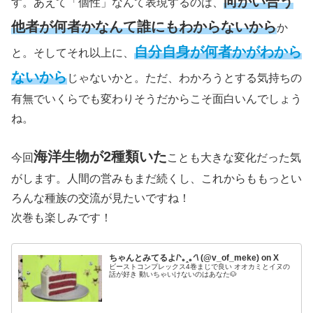
向かい合う
す。あえて「個性」なんて表現するのは、
他者が何者かなんて誰にもわからないから
か
自分自身が何者かがわから
と。そしてそれ以上に、
ないから
じゃないかと。ただ、わかろうとする気持ちの
有無でいくらでも変わりそうだからこそ面白いんでしょう
ね。
海洋生物が2種類いた
今回
ことも大きな変化だった気
がします。人間の営みもまだ続くし、これからももっとい
ろんな種族の交流が見たいですね！
次巻も楽しみです！
ちゃんとみてるよ/⁠ᐠ⁠｡⁠ꞈ⁠｡⁠ᐟ⁠\ (@v_of_meke) on X
ビーストコンプレックス4巻まじで良い オオカミとイヌの
話が好き 動いちゃいけないのはあなた🐶