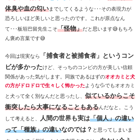
体臭や血の匂い
までしてくるような･･･その表現力が
恐ろしいほど美しいと思ったのです。これが原点なん
「怪物」
て･･･板垣巴留先生こそ
だと思います😅もちろ
ん褒め言葉です😅
「捕食者と被捕食者」というコン
今回は現実なら
ビが多かった
けど、そっちのコンビの方が美しい信頼
関係があった気がします。同族であるはずの
オオカミと犬
の方がドロドロで生々しく怖かった
ような💦でもオオカミ
似ているからこそ
と犬って全く別なんだと思ったし、
衝突したら大事になることもある
んだなと。こう
人間の世界も実は
「個人」の違い
して考えると、
って「種族」の違い
なのでは？
と思ってしまいま