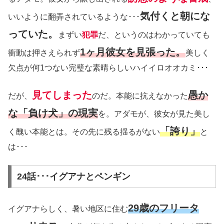
気付くと朝にな
いいように翻弄されているような･･･
っていた。
まずい
犯罪
だ、というのはわかっていても
1ヶ月彼女を見張った。
衝動は押さえられず
美しく
欠点が何1つない完璧な素晴らしいハイイロオオカミ･･･
見てしまった
愚か
だが、
のだ。本能に抗えなかった
な「負け犬」の現実
を。アダモが、彼女が見た美し
「誇り」
く醜い本能とは。その先に残る揺るがない
と
は･･･
24話･･･イグアナとペンギン
29歳のフリータ
イグアナらしく、暑い地区に住む