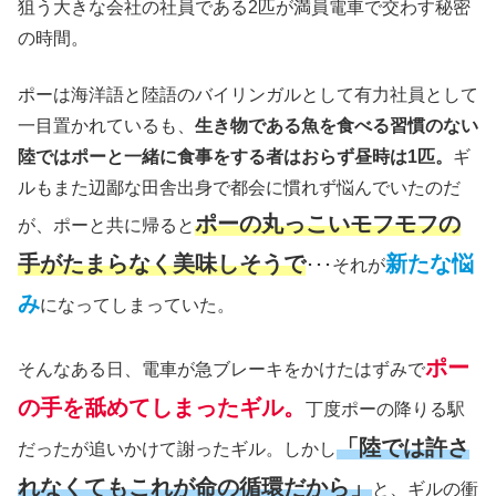
狙う大きな会社の社員である2匹が満員電車で交わす秘密
の時間。
ポーは海洋語と陸語のバイリンガルとして有力社員として
一目置かれているも、
生き物である魚を食べる習慣のない
陸ではポーと一緒に食事をする者はおらず昼時は1匹。
ギ
ルもまた辺鄙な田舎出身で都会に慣れず悩んでいたのだ
ポーの丸っこいモフモフの
が、ポーと共に帰ると
手がたまらなく美味しそうで
新たな悩
･･･それが
み
になってしまっていた。
ポー
そんなある日、電車が急ブレーキをかけたはずみで
の手を舐めてしまったギル。
丁度ポーの降りる駅
「陸では許さ
だったが追いかけて謝ったギル。しかし
れなくてもこれが命の循環だから」
と、ギルの衝