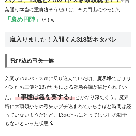
バチコ、13冠とバルバトス家頭領就任！！
✨言
葉通り本当に重責凄そうだけど、その門出にやっぱり
「褒め円陣」
だ！w
魔入りました！入間くん313話ネタバレ
飛び込め弓矢一族
入間がバルバトス家に乗り込んでいた頃、
魔界塔
ではサリ
バンたち三傑と13冠たちによる緊急会議が続けられてい
「事態は急を要する」
た。
とかなり深刻そう。魔界
塔に大頭領からの弓矢がブチ込まれてからさほど時間は経
っていないようだけど、13冠たちにとっては少しの猶予
もないといった状態💦