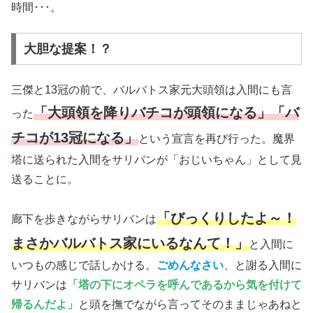
時間･･･。
大胆な提案！？
三傑と13冠の前で、バルバトス家元大頭領は入間にも言
「大頭領を降りバチコが頭領になる」「バ
った
チコが13冠になる」
という宣言を再び行った。魔界
塔に送られた入間をサリバンが「おじいちゃん」として見
送ることに。
「びっくりしたよ～！
廊下を歩きながらサリバンは
まさかバルバトス家にいるなんて！」
と入間に
いつもの感じで話しかける。
ごめんなさい
、と謝る入間に
サリバンは
「塔の下にオペラを呼んであるから気を付けて
帰るんだよ」
と頭を撫でながら言ってそのままじゃあねと