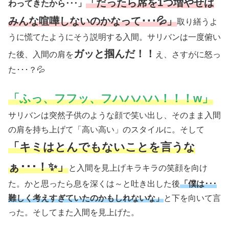
「だったら席を1つ増やせば
わってきたから･･･」
みんな喧嘩しないのかなって･･･💦」
取り繕うよ
うに慌てたようにそう説明する入間。サリバンは一度俯い
ガッと掴んだ！！
た後、入間の肩を
え、さすがに怒っ
た･･･？💦
「ふっ、フフッ、フハハハハ！！！w」
サリバンは突然子供のような顔で笑い出し、そのまま入間
の肩を持ち上げて「高い高い」のスタイルに。そして
「キミはとんでもないことを言うな
ぁ･･･！✨」
と入間を見上げキラキラの笑顔を向け
た。かと思ったら息を深くは～と吐き出した後
「僕は･･･
難しく考えすぎていたのかもしれないな」
と下を向いて言
った。そしてまた入間を見上げた。