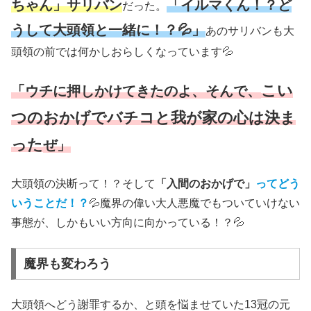
ちゃん」サリバン
「イルマくん！？ど
だった。
うして大頭領と一緒に！？💦」
あのサリバンも大
頭領の前では何かしおらしくなっています💦
こい
「ウチに押しかけてきたのよ、そんで、
つのおかげでバチコと我が家の心は決ま
った
ぜ」
大頭領の決断って！？そして
「入間のおかげで」
ってどう
いうことだ！？
💦魔界の偉い大人悪魔でもついていけない
事態が、しかもいい方向に向かっている！？💦
魔界も変わろう
大頭領へどう謝罪するか、と頭を悩ませていた13冠の元