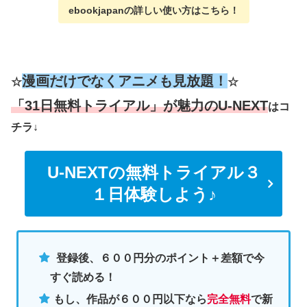
ebookjapanの詳しい使い方
はこちら
！
漫画だけでなくアニメも見放題！
☆
☆
「31日無料トライアル」が魅力のU-NEXT
はコ
チラ↓
U-NEXTの無料トライアル３
１日体験しよう♪
登録後、６００円分のポイント＋差額で今
すぐ読める！
もし、作品が６００円以下なら
完全無料
で新