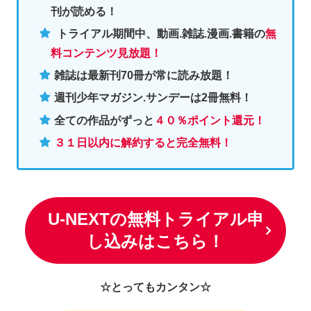
刊が読める！
トライアル期間中、動画.雑誌.漫画.書籍の
無
料コンテンツ見放題！
雑誌は最新刊70冊が常に読み放題！
週刊少年マガジン.サンデーは2冊無料
！
全ての作品がずっと
４０％ポイント還元
！
３１日以内に解約すると完全無料！
U-NEXTの無料トライアル申
し込みはこちら！
☆とってもカンタン☆