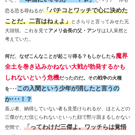
「バチコとワッチで心に決めた
恐る恐る尋ねるが
ことだ。二言はねぇよ」
とさらりと言ってみせた元
大頭領。これを見て
アメリ会長の父・アンリ
は1人呆然と
考えていた。
魔界
何だ、なぜこんなことが起こり得る？もしかしたら
全土を巻き込みかねない大戦が勃発するかも
しれないという危機
だったのだ。その戦争の火種
この入間という少年が消したと言うの
を･･･
か･･･！？
喜ぶ者、納得していない者も見受けられるが、ほとんどの
三傑がただ信じられないといった顔で黙り固まるしかない
「ってわけだ三傑よ。ワッチらは覚悟
空間で、