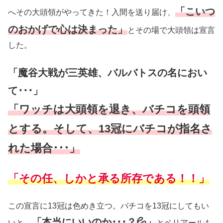
「こいつ
へその大頭領がやってきた！入間を送り届け、
のおかげで心は決まった」
とその場で大頭領は宣言
した。
「魔谷大戦が三英雄、バルバトスの名におい
て･･･」
「ワッチは大頭領を退き、バチコを頭領
とする。そして、13冠にバチコが指名さ
れた場合･･･」
「その任、しかと承る所存である！！」
この宣言に13冠は色めき立つ。バチコを13冠にしてもい
「本当にいいのか･･･？💦」
いと、
とベリアールも