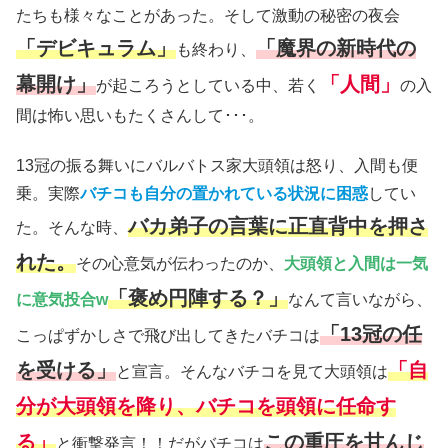
たちも様々なことがあった。そして激動の秘密の夜会
「デビキュラム」
「魔界の新時代の
も終わり、
幕開け」
「人間」
が起ころうとしている中、若く
の入
間は怖い思いもたくさんして･･･。
13冠の振る舞いにバルバトス家大頭領は怒り、入間も便
乗。実際
バチコも自分の置かれている状況に困惑
してい
バカ弟子の言葉に正直背中を押さ
た。そんな時、
れた。
その心意気が伝わったのか、
大頭領と入間は一気
「褒め円陣する？」
に意気投合w
なんて言いながら、
「13冠の任
こっぱずかしさで飛び出してきたバチコは
を受ける」
「自
と宣言。そんなバチコを見て大頭領は
分が大頭領を降り、バチコを頭領に任命す
る」
この重圧を甘んじ
と衝撃発言！！だがバチコは