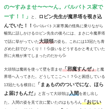
の〜すみませ〜〜〜ん。バルバトス家で
ーす！！」
ロビン先生が魔界塔を覗き込
と、
んでいた！！
💦バルバトス家専属の怪鳥に乗りながら
暢気に話しかけるロビン先生の後ろには、まさに今魔界塔
大頭領
で話に挙がっていた
の姿も。これには13冠たち青
ざめた顔でびっくり！！💦扱いをどうするかと考えていた
所に火種が来てしまったのだから💦
「邪魔すんぜ」
大頭領は魔術を使って壁を歪ませ
と魔
界塔へ入ってきた。どうしてここへ！？💦と困惑している
「まぁもののついでにな、ほら
13冠たちを横目に
よ届けもんだ」
入間
と言って大頭領は
を差し出し
「おじい
た。入間の姿を見て次に驚いたのはもちろん