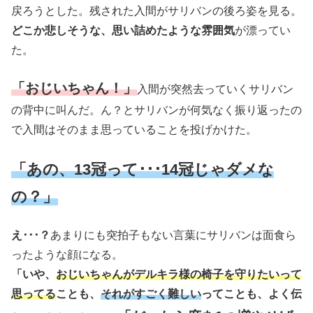
戻ろうとした。残された入間がサリバンの後ろ姿を見る。
どこか悲しそうな、思い詰めたような雰囲気
が漂ってい
た。
「おじいちゃん！」
入間が突然去っていくサリバン
の背中に叫んだ。ん？とサリバンが何気なく振り返ったの
で入間はそのまま思っていることを投げかけた。
「あの、13冠って･･･14冠じゃダメな
の？」
え･･･？
あまりにも突拍子もない言葉にサリバンは面食ら
ったような顔になる。
「いや、
おじいちゃんがデルキラ様の椅子を守りたいって
思ってる
ことも、
それがすごく難しい
ってことも、よく伝