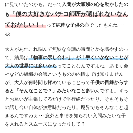
に見ていたのかも。だって
入間が大頭領の心を動かしたの
「僕の大好きなバチコ師匠が選ばれないなん
も
ておかしい！」
って純粋な子供の心
でしたもんね･･･
🤔
大人があれこれ悩んで無駄な会議の時間とかを増やすのっ
て、結局は
「物事の示し合わせ」が上手くいかないことが
大人の世界には多いから
ってことなんですよね。あまり会
社などの組織の会議というものの内情までは知りません
が、大人が何時間も揉めていることって
子供の目線からす
ると「そんなことで？」みたいなこと多い
んですよ。ずっ
とお互いが主張してるだけで平行線だったり、そもそもそ
の話し合い自体が無意味だったり。魔界でもそんなこと起
きるんですねぇ･･･意外と事情を知らない入間みたいな子
を入れるとスムーズになったりして？