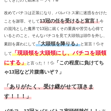
してきたので結果オーライ？w
改めてバチコは正装になり、バルバトス家に迷惑をかけた
13冠の任を受けると宣言！
ことを謝罪。そして
今
の混沌とした魔界で13冠に就くその重責や苦労も心得て
いるとのこと。そんなバチコを見て大頭領は頭巾を外し、
「大頭領を降りる」
素顔を露わにして
と宣言！💦そ
「現頭領を大頭領にし、バチコを頭領
して
にする」
「この程度に負けてち
と言った！！💦
ゃ13冠など片腹痛いぞ？」
「ありがたく、受け継がせて頂きま
す！！！」