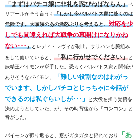
「まずはバチコ嬢に非礼を詫びねばならん」
ベ
リアールがそう言うも
「しかし今バルバトス家に赴くのは
対応を少
危険です。大頭領のあの激怒ぶりを考えると、
しでも間違えれば大戦争の幕開けになりかね
ない･･･
」
とレディ・レヴィが制止。サリバンも腕組み
「私に行がせでください」
をして俯いていると、
と
妖精王パイモンが挙手した。恐らくバルバトス家と関係が
「難しい役割なのはわがっ
ありそうなパイモン、
でいます、しかしバチコとじっちゃに今話が
できるのは私ぐらいしが･･･」
と大役を担う覚悟を
決めようとしていた。が、その時背後から
「コンコン」
と
音がした。
「あ
パイモンが振り返ると、窓がガタガタと揺れており