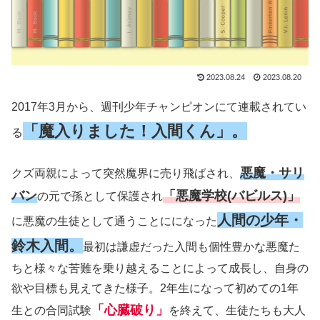
2023.08.24
2023.08.20
2017年3月から、週刊少年チャンピオンにて連載されてい
「魔入りました！入間くん」。
る
悪魔・サリ
クズ両親によって突然魔界に売り飛ばされ、
バン
「悪魔学校(バビルス)」
の元で孫として保護され
人間の少年・
に悪魔の生徒として通うことにになった
鈴木入間。
最初は謙虚だった入間も個性豊かな悪魔た
ちと様々な苦難を乗り越えることによって成長し、自身の
欲や目標も見えてきた様子。2年生になって初めての1年
「心臓破り」
生との合同試験
を終えて、生徒たちも大人