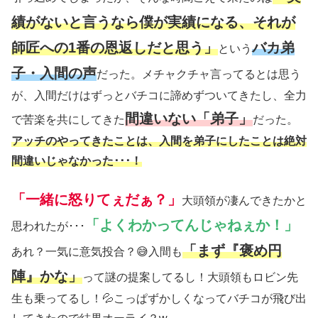
績がないと言うなら僕が実績になる、それが
師匠への1番の恩返しだと思う」
バカ弟
という
子・入間の声
だった。メチャクチャ言ってるとは思う
が、入間だけはずっとバチコに諦めずついてきたし、全力
間違いない「弟子」
で苦楽を共にしてきた
だった。
アッチのやってきたことは、入間を弟子にしたことは絶対
間違いじゃなかった･･･！
「一緒に怒りてぇだぁ？」
大頭領が凄んできたかと
「よくわかってんじゃねぇか！」
思われたが･･･
「まず『褒め円
あれ？一気に意気投合？😅入間も
陣』かな」
って謎の提案してるし！大頭領もロビン先
生も乗ってるし！💦こっぱずかしくなってバチコが飛び出