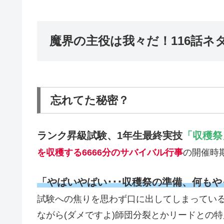
魔界の主役は我々だ！116話ネ
忘れてた秘密？
ランク昇級試験、1年生最終実技
「収穫祭
を収穫する6666分のサバイバル行事
の開催時期
「やばいやばい･･･収穫祭の準備、何もや
試験への焦りを思わず口に出してしまっている
ながら(ダメですよ)師団分裂とかリードとの