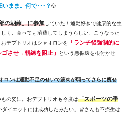
いまま。何で･･･？
💦
部の朝練」に参加
していた！運動好きで健康的な生
らしく、食べても消費してしまうらしい。こうなった
「ランチ後強制的に
！
おデブトリオはシャオロンを
シゴさせ→朝練を阻止」
という悪循環を根付かせ
オロンは運動不足のせいで筋肉が弱ってさらに痩せ
「スポーツの季
つもの姿に。おデブトリオも今度は
とかダイエットには成功したみたい。皆さんも不摂生は