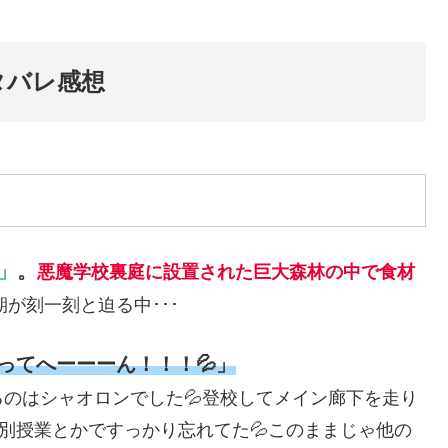
タバレ感想
」
。
悪魔学校裏庭に設置された巨大森林の中で食材
が刻一刻と迫る中･･･
ってへーーーん！！！💦」
のはシャオロンでした💦登校してメイン廊下を走り
特別授業とかですっかり忘れてた💦このままじゃ他の