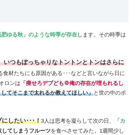
馬肥ゆる秋」のような時季が存在
します。その時季は
、いつもぽっちゃりなトントンとトンはさらに
る食材たちにも原因がある･･･などと言いながら日に
オロンは
「痩せろデブども💢俺の存在が埋もれるし
うしてそこまで太れるか教えてほしい」
と世の中のポ
。
にしたい･･･！
3人は思考を凝らして次の日、
「カ
取してしまうフルーツ
を食べさせてみた。1週間少し