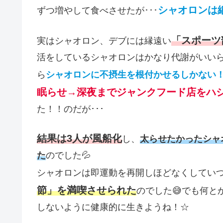
シャオロンは細
ずつ増やして食べさせたが･･･
「スポーツ
実はシャオロン、デブには縁遠い
活をしているシャオロンはかなり代謝がいい
ら
シャオロンに不摂生を根付かせるしかない
眠らせ→深夜までジャンクフード店をハ
た！！のだが･･･
結果は3人が風船化
し、
太らせたかったシャ
た
のでした💦
シャオロンは即運動を再開しほどなくしてい
節」を満喫させられた
のでした😅でも何
しないように健康的に生きようね！☆