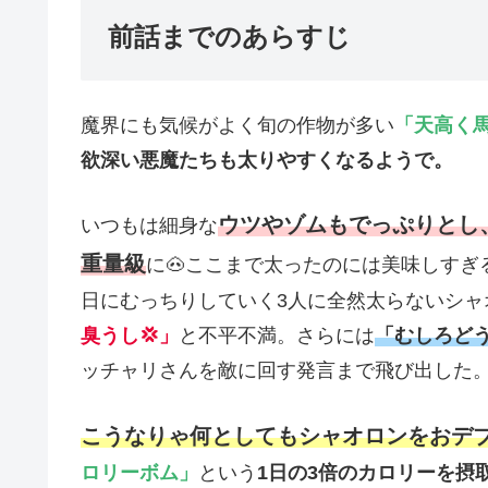
前話までのあらすじ
魔界にも気候がよく旬の作物が多い
「天高く
欲深い悪魔たちも太りやすくなるようで。
ウツやゾムもでっぷりとし
いつもは細身な
重量級
に🐽ここまで太ったのには美味しすぎ
日にむっちりしていく3人に全然太らないシャ
臭うし💢」
と不平不満。さらには
「むしろど
ッチャリさんを敵に回す発言まで飛び出した
こうなりゃ何としてもシャオロンをおデブ
ロリーボム」
という
1日の3倍のカロリーを摂