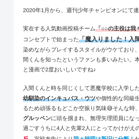
2020年1月から、週刊少年チャンピオンにて
実在する人気動画投稿チーム
「○○の主役は我
「魔入りました！入
コンセプトで始まった
染めながらプレイするスタイルがウケており
間くんを知ったというファンも多いみたい。
と漫画で2度おいしいですね♪
入間くんと時を同じくして悪魔学校に入学し
幼馴染のインキュバス・ウツ
や個性的な同級
るため頑張るもどこか空振り気味😅そんな時
グルッペン
に頭を掴まれ、無理矢理団員にな
過ごすうちに4人と先輩2人にとってかけがえの