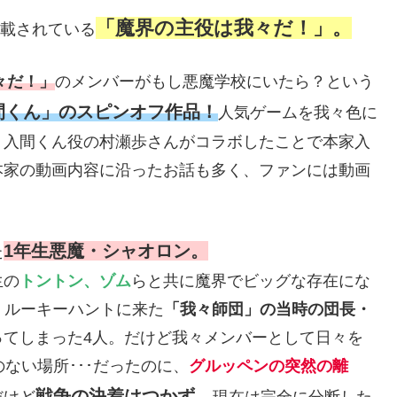
「魔界の主役は我々だ！」。
連載されている
々だ！」
のメンバーがもし悪魔学校にいたら？という
間くん」のスピンオフ作品！
人気ゲームを我々色に
、入間くん役の村瀬歩さんがコラボしたことで本家入
本家の動画内容に沿ったお話も多く、ファンには動画
1年生悪魔・シャオロン。
た
生の
トントン、ゾム
らと共に魔界でビッグな存在にな
、ルーキーハントに来た
「我々師団」の当時の団長・
ってしまった4人。だけど我々メンバーとして日々を
ない場所･･･だったのに、
グルッペンの突然の離
戦争の決着はつかず。