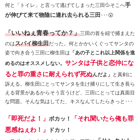
手
何と「トイレ」と言って逃げてしまった三田💦そこへ
が伸びて来て物陰に連れ去られる三田
･･･😲
「いいねぇ青春ってか？」
三田の首を紐で捕まえた
スパイ柳生田
のは
だった。何とかかいくぐってサンタの
姿で向き合う三田に柳生田は
「あの子とこれ以上関係を進
サンタは子供と恋仲にな
めるのはオススメしない。
ると罪の重さに耐えられず死ぬ
んだよ」
と真剣に
訴える。柳生田にとってサンタを生け捕りにして生き長ら
える背景があるからそう言うけど、三田にとっては真面目
な問題。そんな気はしてた、キスなんてしたらきっと･･･
「即死だよ！」
「それ聞いたら俺も罪
ボカッ！
悪感ねぇわ！」
ドカッ！