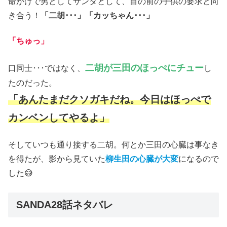
命がけで男としてサンタとして、目の前の子供の要求と向
き合う！
「二胡･･･」「カッちゃん･･･」
「ちゅっ」
二胡が三田のほっぺにチュー
口同士･･･ではなく、
し
たのだった。
「あんたまだクソガキだね。今日はほっぺで
カンベンしてやるよ」
そしていつも通り接する二胡。何とか三田の心臓は事なき
を得たが、影から見ていた
柳生田の心臓が大変
になるので
した😅
SANDA28話ネタバレ