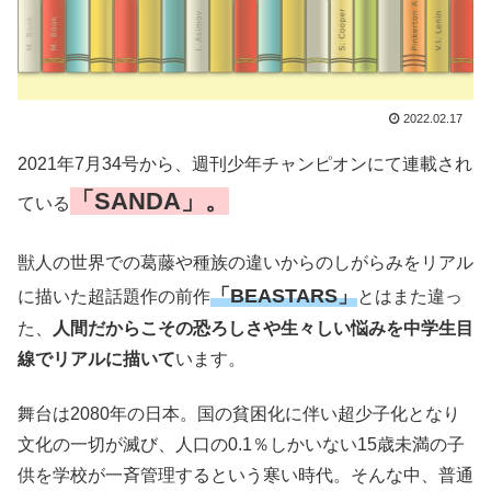
2022.02.17
2021年7月34号から、週刊少年チャンピオンにて連載され
「SANDA」。
ている
獣人の世界での葛藤や種族の違いからのしがらみをリアル
「BEASTARS」
に描いた超話題作の前作
とはまた違っ
た、
人間だからこその恐ろしさや生々しい悩みを中学生目
線でリアルに描いて
います。
舞台は2080年の日本。国の貧困化に伴い超少子化となり
文化の一切が滅び、人口の0.1％しかいない15歳未満の子
供を学校が一斉管理するという寒い時代。そんな中、普通