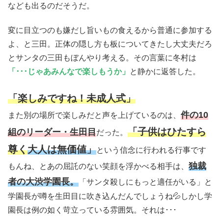
なども出るのだそうだ。
変に目立つのも嫌だし旨いもの食えるから普通に参加する
よ、と三田。正体の隠し方も板についてきたし大丈夫だろ
とサンタの三田もぼんやり考える。その言葉に冬村は
「･･･じゃあみんなで楽しもうか」
と静かに返答した。
「楽しみですね！未成人式」
件の10
また別の場所で楽しみだと声を上げているのは、
「子供はひたすら
組のリーダー・生田目
だった。
尊く
大人は無価値」
という信念に行われる行事です
独裁
もんね、とあの屈託のない笑顔を浮かべる相手は、
者の大渋学園長。
「サンタ殺しにもっと適任がいる」と
学園長が噂を生田目に吹き込んだんでしょうね💦しかし学
園長は例の如く苛立っている雰囲気。それは･･･