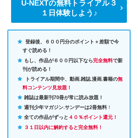
U-NEXTの無料トライアル３
１日体験しよう♪
登録後、６００円分のポイント＋差額で今
すぐ読める！
もし、作品が６００円以下なら
完全無料
で新
刊が読める！
トライアル期間中、動画.雑誌.漫画.書籍の
無
料コンテンツ見放題！
雑誌は最新刊70冊が常に読み放題！
週刊少年マガジン.サンデーは2冊無料
！
全ての作品がずっと
４０％ポイント還元
！
３１日以内に解約すると完全無料！