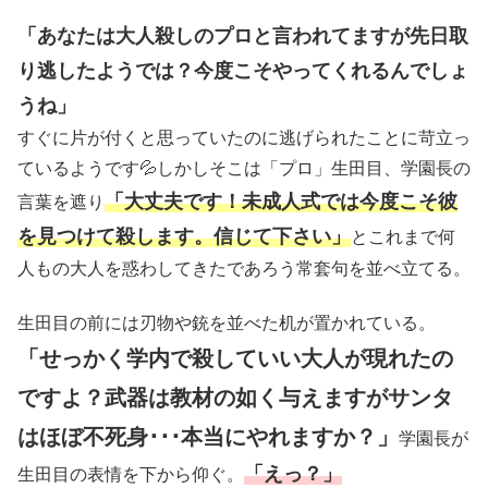
「あなたは大人殺しのプロと言われてますが先日取
り逃したようでは？今度こそやってくれるんでしょ
うね」
すぐに片が付くと思っていたのに逃げられたことに苛立っ
ているようです💦しかしそこは「プロ」生田目、学園長の
「大丈夫です！未成人式では今度こそ彼
言葉を遮り
を見つけて殺します。信じて下さい」
とこれまで何
人もの大人を惑わしてきたであろう常套句を並べ立てる。
生田目の前には刃物や銃を並べた机が置かれている。
「せっかく学内で殺していい大人が現れたの
ですよ？武器は教材の如く与えますがサンタ
はほぼ不死身･･･本当にやれますか？」
学園長が
「えっ？」
生田目の表情を下から仰ぐ。