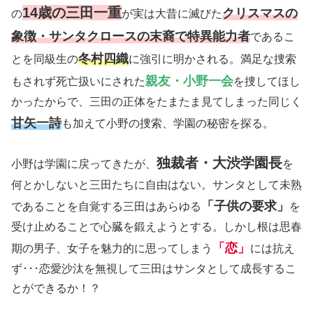
14歳の三田一重
クリスマスの
の
が実は大昔に滅びた
象徴・サンタクロースの末裔で特異能力者
であるこ
冬村四織
とを同級生の
に強引に明かされる。満足な捜索
親友・小野一会
もされず死亡扱いにされた
を捜してほし
かったからで、三田の正体をたまたま見てしまった同じく
甘矢一詩
も加えて小野の捜索、学園の秘密を探る。
独裁者・大渋学園長
小野は学園に戻ってきたが、
を
何とかしないと三田たちに自由はない。サンタとして未熟
「子供の要求」
であることを自覚する三田はあらゆる
を
受け止めることで心臓を鍛えようとする。しかし根は思春
「恋」
期の男子、女子を魅力的に思ってしまう
には抗え
ず･･･恋愛沙汰を無視して三田はサンタとして成長するこ
とができるか！？