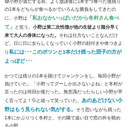
😅小野が逃亡する前、よく放課後に1本ずつ食べた後残り
の1本をどちらが食べるかでいろんな勝負をしてきたの
「私おなかいっぱいだから冬村さん食べ
に、小野は
て」
と笑う。
小野は第二次性徴が他の生徒より随分早く
来て大人の身体になった。
それは仕方ないことなんだけ
ど、日に日に女らしくなっていく小野の顔付きや体つきよ
私には･･･このポツンと1本だけ残った団子の方が
り
よっぽど･･･
かつては残りの1本を賭けてジャンケンをし、毎回小野が
負けていた。「小野ってグーしか出さないよね」と冬村が
言ったのは何回か後だった。無意識だったらしい小野が早
あのあどけない小
く言ってよ！💦と縋って笑っていた、
野はもう見られない気がする。
そう思いながら残った
1本にかぶりつく冬村と、その隣で遠い目で窓の外を眺め
る小野。