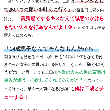
「サンタとし
一発ずつパンチを食らわせた後、三田は
てあいつの願いを叶えに行く」
と柳生田に背を向
「義務感でするキスなんて誠意のかけら
けた。
もない失礼な行為なんだよ！💢」
と柳生田は銃を
構えて止めるも、
「14歳男子なんてそんなもんだから」
開き直りを見せる三田。柳生田も14歳の
「何となくで付
「確かにそ
き合った女子との思い出」
を思い出しながら
うだわ」
本当の大人の男の言葉は
と思う。でも三田は
重みが違う、心配してくれてありがとう
と言って去
俺は二胡とチ
って行った。
早く一人前になるためにも
ューする！！