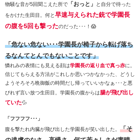
「おっと」
物騒な音が5回聞こえた所で
と自分で待った
早速与えられた銃で学園長
をかけた生田目。何と
の腹を5回も撃った
のだった･･･！😱
「危ない危ない･･･学園長が椅子から転げ落ち
るなんてとんでもないことです」
憐れみの表情にも見える顔は
学園長の返り血で真っ赤
に。
信じてもらえる方法がこれしか思いつかなかった、どうし
ようそろそろ晩御飯の時間だし帰っていいかなぁ･･･と悪
腸が飛び出し
びれず言い放つ生田目。学園長の腹からは
ていた
💦
「フフフフ･･･」
「そ
腹を撃たれ内臓が飛び出した学園長が笑い出した。