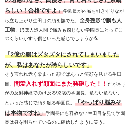
の遠慮のなさ、高慢さ、何て若々しさだ素晴
らしい！合格ですよ」
学園長が内臓を引きずりなが
全身整形で腸も人
ら立ち上がり生田目の頭を撫でた。
工物
、ほぼ人造人間で痛みも感じない学園長にとってこ
のくらいかすり傷といった感じでしょうか💦
「2億の腸はズタズタにされてしまいました
が、私はあなたが誇らしいです」
そう言われ赤く染まった顔でぱあっと笑顔を見せる生田
間髪入れず顔面にまた発砲した！！
目。
だがさす
がの反射神経でのけ反る92歳の学園長。危ない危ない、
「やっぱり脳みそ
といった感じで頭を触る学園長。
は本物ですね」
学園長にも容赦ない生田目を見て学園
長は身を削られているのに確信したように笑う。