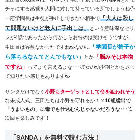
チャにする感覚を人間に対して持っている所でしょうね💦
「大人は殺し
一応学園長は生徒が手出しできない相手で
て問題ないけど老人に手出しは」
という意味深なセリ
フが4話であったから何かしらお咎めは受けそうですが、
「学園長が椅子か
生田目は容赦なかったですね💦なのに
ら落ちるなんてとんでもない」
「脳みそは本物
とか
ですね」
ってよく言えるよな･･･彼女の幼少期とかを返っ
て知りたい感じもあります💦
サンタだけでなく
小野もターゲットとして命を狙われそう
な未成人式。三田たちは小野を守れるか！？
10組総出で
「うまいもの」に毒でも仕込むんじゃないだろうな･･･
💦
次回も楽しみです！
「SANDA」を無料で読む方法！