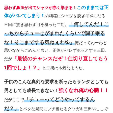
このままでは正
思わず鼻血が出てシャツが赤く染まる！
体がバレてしまう！
💦咄嗟にシャツを脱ぎ半裸になる
「何してんだ！こ
三田に驚き思わず目を覆った二胡。
っちからチューせがまれたくらいで調子乗る
な！そこまでする気ねぇわ💦」
俺だってねーわと
思いながらごめんと言い、正体がバレずホッとする三田。
「最後のチャンスだぞ！仕切り直してもう
だが
1回でしょ！？」
と二胡は本気なようだ。
子供のこんな真剣な要求を断ったらサンタとしても
強くなれ俺の心臓！！
男としても成長できない！
「チューってどうやってするん
だがここで
だ？」
とベタな疑問にブチ当たるクソガキ三田💦ここで