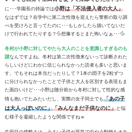
小野は「不法侵入者の大人」
に･･･学園長の持論では
なはずでは？在学中に第二次性徴を迎えたら警察の取り調
べを受けろと言ってたのに･･･もしかしたら描いてないだ
けで行われてたりする？💦想像するとまた怖いなぁ･･･💦
冬村が小野に対してやたら大人のことを意識しすぎるのも
謎
なんですよね。冬村は第二次性徴来ないって診断された
らしいけどにわかに信じられなかった読者も多いと思いま
す。でもそれは本当だったりして？1本の団子を2粒ずつ
に分けられなかったことで子供と大人を区別する表現もま
た面白いけど･･･小野は随分前から冬村に対して性的な感
「あの子
情も抱いてたみたいだし、実際の女子同士でも
は大人っぽいのに」
「みんなまだ子供なのに」
と悩
む様子を凝縮したような関係ですねｗ
生田目の残酷さは、小さい子供が平気で虫や小動物をオモ