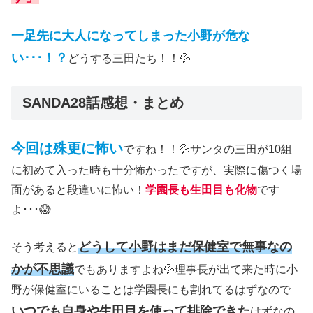
一足先に大人になってしまった小野が危な
い･･･！？
どうする三田たち！！💦
SANDA28話感想・まとめ
今回は殊更に怖い
ですね！！💦サンタの三田が10組
に初めて入った時も十分怖かったですが、実際に傷つく場
面があると段違いに怖い！
学園長も生田目も化物
です
よ･･･😱
どうして小野はまだ保健室で無事なの
そう考えると
かが不思議
でもありますよね💦理事長が出て来た時に小
野が保健室にいることは学園長にも割れてるはずなので
いつでも自身や生田目を使って排除できた
はずなの