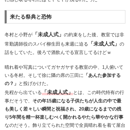
来たる祭典と恐怖
「未成人式」
冬村と小野が
の約束をした後、教室では非
「未成人式」
常勤講師役のスパイ柳生田も来週に迫る
の
話をしていた。後ろで酒飲んでる宣言してるけどｗ
晴れ着や写真についてガヤガヤする教室の中、1人俯いて
いる冬村。そして徐に隣の席の三田に
「あんた参加する
の？」
と投げかけた。
「未成人式」
先程から出ている
とは、この時代特有の行
事だそうで、
その年15歳になる子供たちが人生の中で最
も美しく若々しい瞬間と祝福され、20歳になるまでの残
り5年間を精一杯楽しむべく開かれるやたら華やかな行事
なのだそう。飾り立てられた空間で全員晴れ着を着て屋台