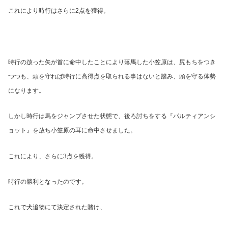
これにより時行はさらに
2
点を獲得。
時行の放った矢が首に命中したことにより落馬した小笠原は、尻もちをつき
つつも、頭を守れば時行に高得点を取られる事はないと踏み、頭を守る体勢
になります。
しかし時行は馬をジャンプさせた状態で、後ろ討ちをする『パルティアンシ
ョット』を放ち小笠原の耳に命中させました。
これにより、さらに
3
点を獲得。
時行の勝利となったのです。
これで犬追物にて決定された賭け、