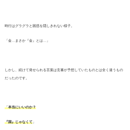
時行はグラグラと困惑を隠しきれない様子。
「金
…
まさか『金』とは
…
」
しかし、続けて発せられる言葉は玄蕃が予想していたものとは全く違うもの
だったのです。
「
本当にいいのか？
『国』じゃなくて
」