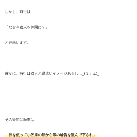
しかし、時行は
「なぜ今盗人を仲間に？」
と戸惑います。
確かに、時行は盗人と縁遠いイメージあるし
…_(:3
」∠
)_
その疑問に頼重は、
「
彼を使って小笠原の館から帝の綸旨を盗んで下され
」