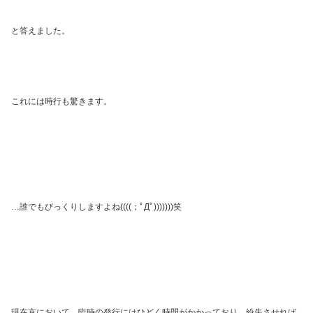
と答えました。
これには時行も驚きます。
…
誰でもびっくりしますよね
((((
；ﾟДﾟ
)))))))
笑
現在京において、臨時の発行にはひどく時間がかかっており、紛失させれば