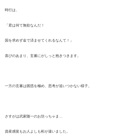
時行は、
「君は何て無欲なんだ！
国を求めず金で済ませてくれるなんて！」
喜びのあまり、玄蕃にがしっと抱きつきます。
一方の玄蕃は困惑を極め、思考が追いつかない様子。
さすがは武家随一のお坊っちゃま
…
資産感覚もお人よしも桁が違いました。