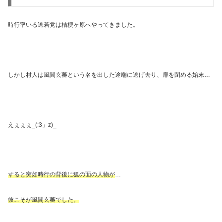
時行率いる逃若党は桔梗ヶ原へやってきました。
しかし村人は風間玄蕃という名を出した途端に逃げ去り、扉を閉める始末
…
えぇぇぇ
_(:3
」
z)_
すると突如時行の背後に狐の面の人物が
…
彼こそが風間玄蕃でした。