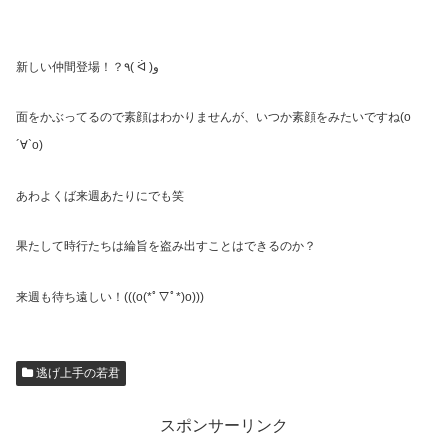
新しい仲間登場！？
٩
(
ᐛ
)
و
面をかぶってるので素顔はわかりませんが、いつか素顔をみたいですね
(о
´
∀
`о)
あわよくば来週あたりにでも笑
果たして時行たちは綸旨を盗み出すことはできるのか？
来週も待ち遠しい！
(((o(
*ﾟ▽ﾟ
*)o)))
逃げ上手の若君
スポンサーリンク