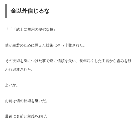
金以外信じるな
「「『武士に無用の卑劣な技』
儂が主君のために覚えた技術はそう非難された。
その技術を身につけた事で逆に信頼を失い、長年尽くした主君から盗みを疑
われ追放された。
よいか。
お前は儂の技術を継いだ。
最後に名前と主義を継げ。