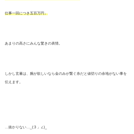
仕事一回につき五百万円」
あまりの高さにみんな驚きの表情。
しかし玄蕃は、腕が欲しいなら金のみが繋ぐ糸だと値切りの余地がない事を
伝えます。
…
抜かりない
…_(:3
」∠
)_