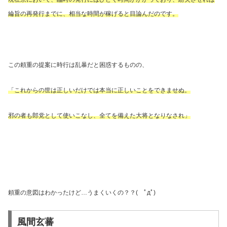
綸旨の再発行までに、相当な時間が稼げると目論んだのです。
この頼重の提案に時行は乱暴だと困惑するものの、
「これからの世は正しいだけでは本当に正しいことをできませぬ。
邪の者も郎党として使いこなし、全てを備えた大将となりなされ」
頼重の意図はわかったけど
…
うまくいくの？？
(
ﾟдﾟ
)
風間玄蕃