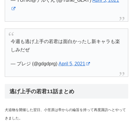
— YUHKI@テルくん (@Yuhki_GLAY)
April 5, 2021
今週も逃げ上手の若君は面白かったし新キャラも楽
しみだぜ
— プレジ (@gdgdprg)
April 5, 2021
逃げ上手の若君
11
話まとめ
犬追物を開催した翌日、小笠原は帝からの綸旨を持って再度諏訪へとやって
きました。