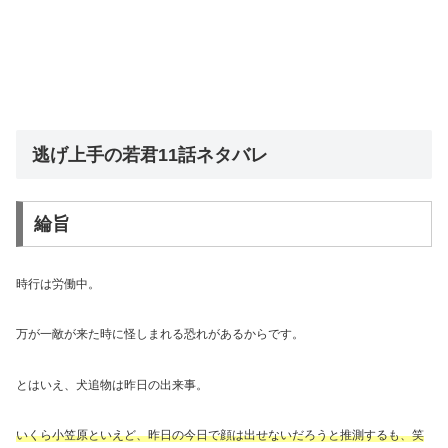
逃げ上手の若君
11
話ネタバレ
綸旨
時行は労働中。
万が一敵が来た時に怪しまれる恐れがあるからです。
とはいえ、犬追物は昨日の出来事。
いくら小笠原といえど、昨日の今日で顔は出せないだろうと推測するも、笑