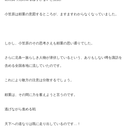
小笠原は頼重の意図するところが、ますますわからなくなっていました。
しかし、小笠原のその思考さえも頼重の思い通りでした。
さらに北条一族らしき人物が潜伏しているという、ありもしない噂を諏訪を
含める全国各地に流していたのです。
これにより敵方の注意は分散するでしょう。
頼重は、その間に力を蓄えようと言うのです。
逃げながら進める戦
天下への道なりは既に走り出しているのです
…
！