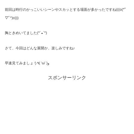
前回は時行のかっこいいシーンやスカッとする場面が多かったですね
(((o(
*ﾟ
▽ﾟ
*)o)))
胸ときめいてました
(*´
◒
`*)
さて、今回はどんな展開か、楽しみですね♪
早速見てみましょう
٩
( ‘ω’ )
و
スポンサーリンク