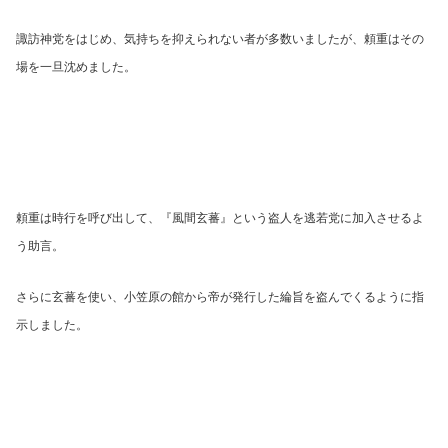
諏訪神党をはじめ、気持ちを抑えられない者が多数いましたが、頼重はその
場を一旦沈めました。
頼重は時行を呼び出して、『風間玄蕃』という盗人を逃若党に加入させるよ
う助言。
さらに玄蕃を使い、小笠原の館から帝が発行した綸旨を盗んでくるように指
示しました。