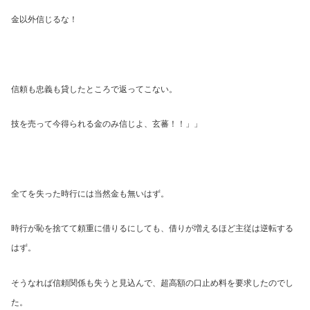
金以外信じるな！
信頼も忠義も貸したところで返ってこない。
技を売って今得られる金のみ信じよ、玄蕃！！」」
全てを失った時行には当然金も無いはず。
時行が恥を捨てて頼重に借りるにしても、借りが増えるほど主従は逆転する
はず。
そうなれば信頼関係も失うと見込んで、超高額の口止め料を要求したのでし
た。