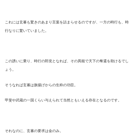
これには玄蕃も驚きのあまり言葉を詰まらせるのですが、一方の時行も、時
行なりに驚いていました。
この誘いに乗り、時行の郎党となれば、その異能で天下の奪還を助けるでし
ょう。
そうなれば玄蕃は旗揚げからの生粋の功臣。
甲斐や武蔵の一国くらい与えられて当然ともいえる存在となるのです。
それなのに、玄蕃の要求は金のみ。