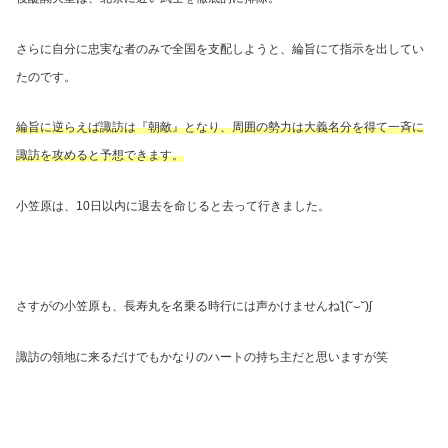
さらに自分に忠実な者のみで全国を支配しようと、綸旨にて指示を出してい
たのです。
綸旨に逆らえば諏訪は『朝敵』となり、周囲の勢力は大義名分を得て一斉に
諏訪を攻めると予想できます。
小笠原は、
10
日以内に退去を命じると去って行きました。
さすがの小笠原も、長寿丸を名乗る時行には声かけませんね
ƪ
(˘
⌣
˘)ʃ
諏訪の領地に来るだけでもかなりのハートの持ち主だと思いますが笑