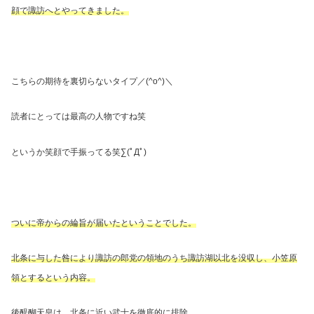
顔で諏訪へとやってきました。
こちらの期待を裏切らないタイプ／
(^o^)
＼
読者にとっては最高の人物ですね笑
というか笑顔で手振ってる笑
∑
(ﾟДﾟ
)
ついに帝からの綸旨が届いたということでした。
北条に与した咎により諏訪の郎党の領地のうち諏訪湖以北を没収し、小笠原
領とするという内容。
後醍醐天皇は、北条に近い武士を徹底的に排除。