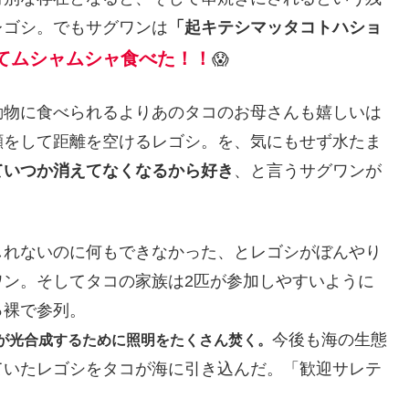
レゴシ。でもサグワンは
「起キテシマッタコトハショ
てムシャムシャ食べた！！
😱
動物に食べられるよりあのタコのお母さんも嬉しいは
顔をして距離を空けるレゴシ。を、気にもせず水たま
ていつか消えてなくなるから好き
、と言うサグワンが
しれないのに何もできなかった、とレゴシがぼんやり
ワン。そしてタコの家族は2匹が参加しやすいように
っ裸で参列。
今後も海の生態
が光合成するために照明をたくさん焚く。
ていたレゴシをタコが海に引き込んだ。「歓迎サレテ