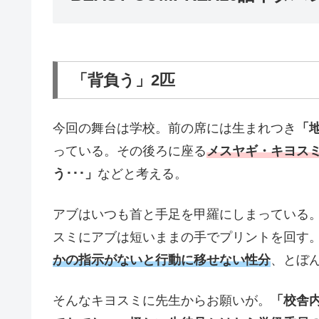
「背負う」2匹
今回の舞台は学校。前の席には生まれつき
「
っている。その後ろに座る
メスヤギ・キヨス
う･･･」
などと考える。
アブはいつも首と手足を甲羅にしまっている
スミにアブは短いままの手でプリントを回す
かの指示がないと行動に移せない性分
、とぼ
そんなキヨスミに先生からお願いが。
「校舎