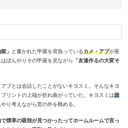
地獄」
と書かれた甲羅を背負っている
カメ・アブ
が座
ミ
はぼんやりその甲羅を見ながら
「友達作るの大変そ
。アブとは会話したことがないキヨスミ。そんなキヨ
。プリントの上端が折れ曲がっていた。キヨスミは
誰
んやり考えながら窓の外を眺める。
内で煙草の吸殻が見つかったってホームルームで言っ