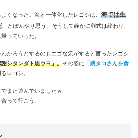
海では生
ちよくなった。海と一体化したレゴシは、
だ
、とぼんやり思う。そうして静かに葬式は終わり、
へ帰っていった。
をわかろうとするのもエゴな気がすると言ったレゴシ
感謝シタンダト思ウヨ」。
その姿に
「娘タコさんを食
謝るレゴシ。
りでまた遊んでいましたｗ
り合って行こう。
レ