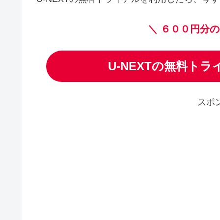
＼
６００円分の
U-NEXTの無料ト
スポ