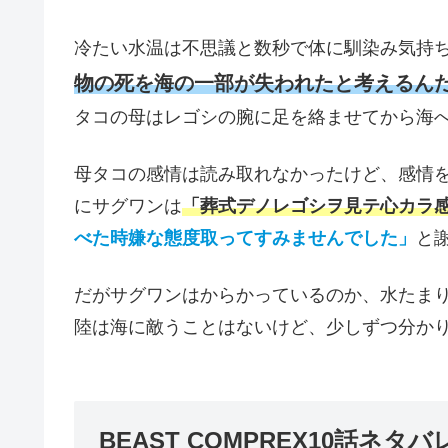
冷たい水温は不思議と数秒で体に馴染み気持
物の死を海の一部が失われたと考えるん
タコの母はレゴシの腕に足を絡ませてから海
母タコの感情は読み取れなかったけど、感情
にサグワンは
「葬式デノレゴシヲ見テ心カラ
べた時嫌な態度取ってすみませんでした」
と
だがサグワンはからかっているのか、水たま
陸は海に敵うことはないけど、少しずつ分か
BEAST COMPREX10話ネタバ