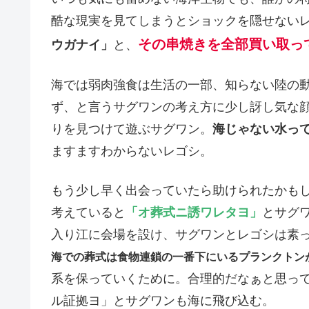
酷な現実を見てしまうとショックを隠せない
その串焼きを全部買い取っ
ウガナイ」
と、
海では弱肉強食は生活の一部、知らない陸の
ず、と言うサグワンの考え方に少し訝し気な
りを見つけて遊ぶサグワン。
海じゃない水っ
ますますわからないレゴシ。
もう少し早く出会っていたら助けられたかも
考えていると
「オ葬式ニ誘ワレタヨ」
とサグ
入り江に会場を設け、サグワンとレゴシは素
海での葬式は食物連鎖の一番下にいるプランクトン
系を保っていくために。合理的だなぁと思っ
ル証拠ヨ」とサグワンも海に飛び込む。