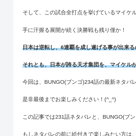
そして、この試合全打点を挙げているマイケ
手に汗握る展開が続く決勝戦も残り僅か！
日本は逆転し、6連覇を成し遂げる事が出来る
それとも、日本が誇る天才集団を、マイケル
今回は、BUNGO(ブンゴ)234話の最新ネタ
是非最後までお楽しみください！(^_^)
この記事では231話ネタバレと、BUNGO(ブ
もしネタバレの前に絵付きで楽しみたい方は、U