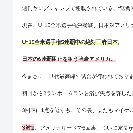
週刊ヤングジャンプで連載されている、”猛禽系
現在、Uｰ15全米選手権決勝戦、日本対アメリ
Uｰ15全米選手権5連覇中の絶対王者日本
。
日本の6連覇阻止を狙う強豪アメリカ。
今まさに、世代最高峰の試合が行われており
初回から2ランホームランを浴び失点を許した
3回表に1点を返すも、その裏、またもマイケ
3対1
、アメリカリードで5回裏、ついに家長