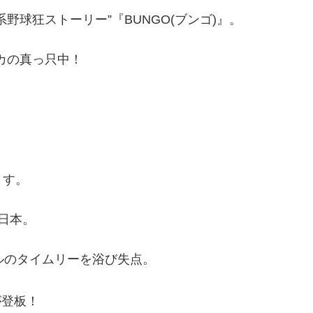
野球狂ストーリー”『BUNGO(ブンゴ)』。
カの真っ只中！
ます。
日本。
ルのタイムリーを浴び失点。
が登板！