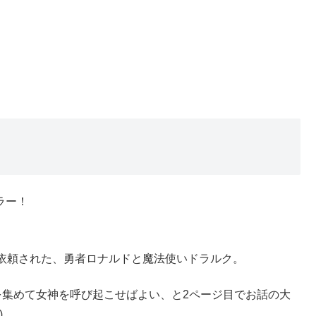
ラー！
依頼された、勇者ロナルドと魔法使いドラルク。
を集めて女神を呼び起こせばよい、と2ページ目でお話の大
)