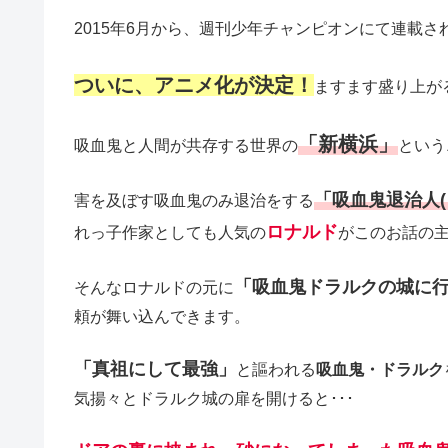
2015年6月から、週刊少年チャンピオンにて連載さ
ついに、アニメ化が決定！
ますます盛り上が
「
新横浜」
吸血鬼と人間が共存する世界の
という
「吸血鬼退治人
害を及ぼす吸血鬼のみ退治をする
ロナルド
れっ子作家としても人気の
がこのお話の
「吸血鬼ドラルクの城に
そんなロナルドの元に
頼が舞い込んできます。
「真祖にして最強」
と謳われる
吸血鬼・ドラルク
気揚々とドラルク城の扉を開けると･･･