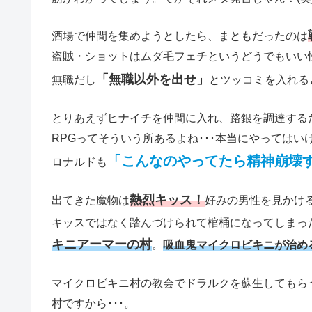
酒場で仲間を集めようとしたら、まともだったのは
盗賊・ショットはムダ毛フェチというどうでもいい
「無職以外を出せ」
無職だし
とツッコミを入れる
とりあえずヒナイチを仲間に入れ、路銀を調達する
RPGってそういう所あるよね･･･本当にやってはい
「こんなのやってたら精神崩壊
ロナルドも
熱烈キッス！
出てきた魔物は
好みの男性を見かけ
キッスではなく踏んづけられて棺桶になってしまっ
キニアーマーの村
。
吸血鬼マイクロビキニが治め
マイクロビキニ村の教会でドラルクを蘇生してもら
村ですから･･･。