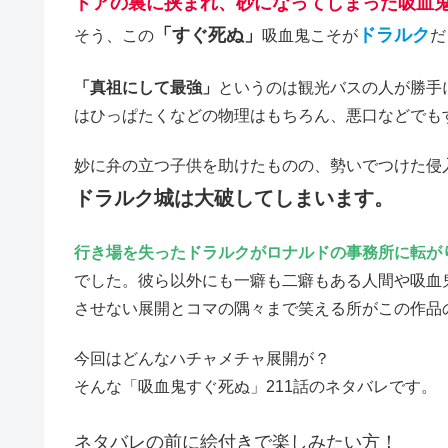
ドアの裏に挟まれ、砂になってしまった吸血
「すぐ死ぬ」
ドラルク
そう、この
吸血鬼こそが
だ
「真祖にして最強」
というのは観光バスの人が勝手
はひっぱたくなどの物理はもちろん、悪口などでも
妙に弁の立つ子供を助けたものの、勢いでつけた侵
ドラルク城は大破してしまいます。
行き場を失ったドラルクがロナルドの事務所に転が
でした。彼ら以外にも一癖も二癖もある人間や吸血
させない展開とコマの隅々まで笑える所がこの作品
今回はどんなハチャメチャ展開が？
そんな「吸血鬼すぐ死ぬ」211話のネタバレです。
ネタバレの前に絵付きで楽しみたい方！