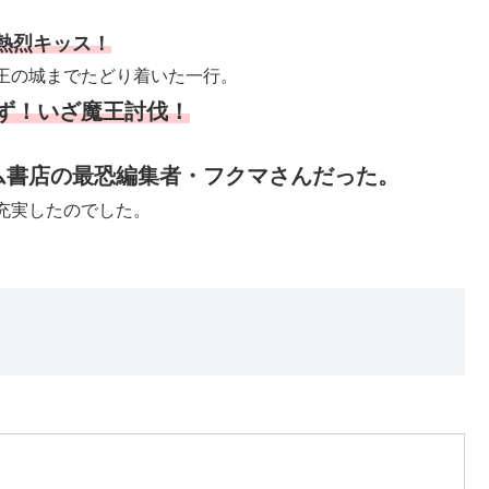
熱烈キッス！
王の城までたどり着いた一行。
ず！いざ魔王討伐！
ム書店の最恐編集者・フクマさんだった。
充実したのでした。