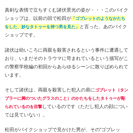
真剣な表情で立ちすくむ諸伏景光の姿が・・・このバイク
ショップは、以前の回で松田が
「ゴブレットのようなかたち
と言った、あのバイク
をした、妙なタトゥーを持つ男を見た」
ショップです。
諸伏は幼いころに両親を殺害されるという事件に遭遇して
おり、いまだそのトラウマに苛まれているという描写がこ
の警察学校編の初回からあらゆるシーンに散りばめられて
います。
そして諸伏は、両親を殺害した犯人の肩に
ゴブレット（タン
ブラーに脚のついたグラスのこと）のかたちをしたタトゥーが彫
しているのです（ただし犯人の顔につい
られているのを目撃
ては見ていない）。
松田がバイクショップで見かけた男が、その“ゴブレッ