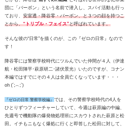
団に「バーボン」という名前で潜入し、スパイ活動も行っ
ており、
安室透・降谷零・バーボン、と３つの顔を持つこ
とから、
“トリプル・フェイス”
と呼ばれています。
そんな彼の“日常”を描くのが、この『ゼロの日常』なので
す！
降谷零には警察学校時代にツルんでいた仲間が４人（伊達
航・松田陣平･萩原研二･諸伏景光）いたのですが、コナン
本編ではすでにその４人は全員亡くなっています・・・
oh (´;︵;`)
では、その警察学校時代の4人を
『ゼロの日常 警察学校編』
ひとりずつフィーチャーしていて、今週は萩原編の中編、
先週号で機動隊の爆発物処理班にスカウトされた萩原と松
田。イチもニもなく爆処に行くと即答した松田に対して、