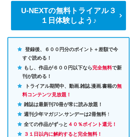
U-NEXTの無料トライアル３
１日体験しよう♪
登録後、６００円分のポイント＋差額で今
すぐ読める！
もし、作品が６００円以下なら
完全無料
で新
刊が読める！
トライアル期間中、動画.雑誌.漫画.書籍の
無
料コンテンツ見放題！
雑誌は最新刊70冊が常に読み放題！
週刊少年マガジン.サンデーは2冊無料
！
全ての作品がずっと
４０％ポイント還元
！
３１日以内に解約すると完全無料！