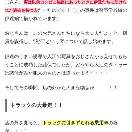
じさん、
実は以前コンビニ強盗にあったときに伊達たちに助けら
だったのです！（この事件は警察学校編の
れた過去を持つ人
伊達編で描かれています）
おじさんは「このお兄さんたちになら大丈夫だよ」と、店
員を説得し、“入江”という客について話し始めます。
伊達のうまい誘導で入江の写真をおじさんから見せてもら
うことに成功した諸伏でしたが、どうやら入江のタトゥー
は諸伏がみた犯人のものとは違ったようす・・・
そしてその瞬間、店の外から大きな物音が―――！！
トラックの大暴走！！
店の外を見ると、
トラックに引きずられる乗用車
の姿
が・・・！