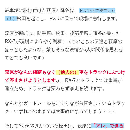
駐車場に駆け付けた萩原と降谷は、
トランクで寝ていた
松田を起こし、RX-7に乗って現場に急行します。
（！）
萩原が運転し、助手席に松田、後部座席に降谷の乗った
RX-7が現場にようやく到着！（このときの伊達と萩原の
ほっとしたような、嬉しそうな表情が5人の関係を思わせ
てとても良いです）
萩原がなんの躊躇もなく
（他人の）
車をトラックにぶつけ
て停止させようとします
が、RX-7とトラックでは重量が
違うため、トラックは変わらず暴走を続けます。
なんとかガードレールをこすりながら直進しているトラッ
ク、いずれこのままでは大事故になってしまう・・・
そして“何か”を思いついた松田は、萩原に
「アレ、できる