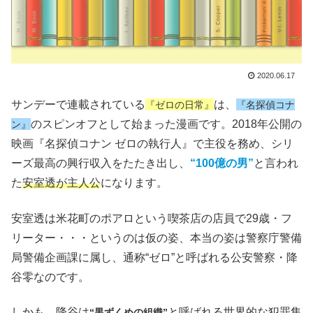
2020.06.17
サンデーで連載されている
は、
『ゼロの日常』
『名探偵コナ
のスピンオフとして始まった漫画です。2018年公開の
ン』
映画『名探偵コナン ゼロの執行人』で主役を務め、シリ
ーズ最高の興行収入をたたき出し、
“100億の男”
と言われ
た
安室透が主人公
になります。
安室透は米花町のポアロという喫茶店の店員で29歳・フ
リーター・・・というのは仮の姿、本当の姿は警察庁警備
局警備企画課に属し、通称“ゼロ”と呼ばれる公安警察・降
谷零なのです。
しかも、降谷は
と呼ばれる世界的な犯罪集
“黒ずくめの組織”