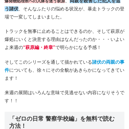
、
両親を殺害した犯人を追
爆発物処理班への入隊を迷う萩原
う諸伏
、そんなふたりの悩める状況が、暴走トラックの登
場で一変してしまいました。
トラックを無事に止めることはできるのか、そして萩原が
爆処にいくと決意する理由はなんだったのか・・・いよい
よ来週の
“萩原編・終章”
で明らかになる予感！
そしてこのシリーズを通して描かれている
諸伏の両親の事
件
についても、徐々にその全貌があきらかになってきてい
ます！
来週の展開はいろんな意味で見逃せない内容になりそうで
す！！
「ゼロの日常 警察学校編」を無料で読む
方法！