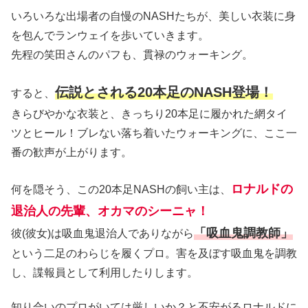
いろいろな出場者の自慢のNASHたちが、美しい衣装に身
を包んでランウェイを歩いていきます。
先程の笑田さんのパフも、貫禄のウォーキング。
伝説とされる20本足のNASH登場！
すると、
きらびやかな衣装と、きっちり20本足に履かれた網タイ
ツとヒール！ブレない落ち着いたウォーキングに、ここ一
番の歓声が上がります。
ロナルドの
何を隠そう、この20本足NASHの飼い主は、
退治人の先輩、オカマのシーニャ！
「吸血鬼調教師」
彼(彼女)は吸血鬼退治人でありながら
という二足のわらじを履くプロ。害を及ぼす吸血鬼を調教
し、諜報員として利用したりします。
知り合いのプロがいては厳しいか？と不安がるロナルドに