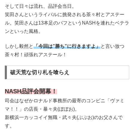
そして日々は流れ、品評会当日。
笑田さんというライバルに挑発される茶々村とアステー
ル。笑田さんは13本足のパフというNASHを連れたベテラ
ンといった風格。
しかし毅然と
「今回は”勝ち”に行きますよ」
と言い放つ
茶々村！頑張れアステール！
破天荒な切り札を喰らえ
NASH品評会開幕！
司会はなぜかロナルド事務所の最寄のコンビニ「ヴァミ
マ！！」の店長・暴々夫(ぼぼお)。
新横浜一カッコイイ無職・武々夫(ぶぶお)のお父さんで
す。