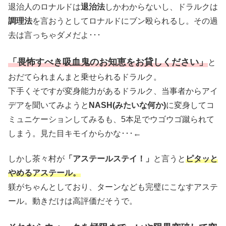
退治人のロナルドは
退治法
しかわからないし、ドラルクは
調理法
を言おうとしてロナルドにブン殴られるし。その過
去は言っちゃダメだよ･･･
「畏怖すべき吸血鬼のお知恵をお貸しください」
と
おだてられまんまと乗せられるドラルク。
下手くそですが変身能力があるドラルク、当事者からアイ
デアを聞いてみようと
NASH(みたいな何か)
に変身してコ
ミュニケーションしてみるも、5本足でウゴウゴ蹴られて
しまう。見た目キモイからかな･･･←
しかし茶々村が
「アステールステイ！」
と言うと
ピタッと
やめるアステール。
躾がちゃんとしており、ターンなども完璧にこなすアステ
ール。動きだけは高評価だそうで。