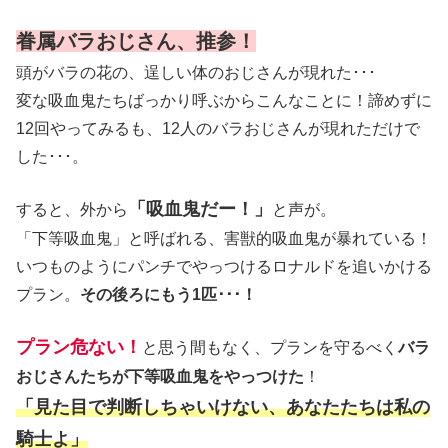
眷属バラおじさん、推参！
頭がバラの花の、逞しい体のおじさんが現れた･･･
変な吸血鬼たちばっかり呼ぶからこんなことに！諦めずに
12回やってみるも、12人のバラおじさんが現れただけで
した･･･。
「吸血鬼だー！」
すると、外から
と声が。
「下等吸血鬼」と呼ばれる、害獣的吸血鬼が暴れている！
いつものようにパンチでやっつけるロナルドを追いかける
プラン。
その後ろにもう1匹･･･！
プラン危ない！
と思う間もなく、プランを守るべく
バラ
おじさんたちが下等吸血鬼をやっつけた
！
「見た目で判断しちゃいけない、あなたたちは私の
騎士よ」