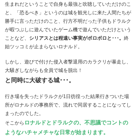
生まれだということで自身も最強と吹聴していただけのこ
と、「恐るべき」というのは城を観光しに来た人間たちが
勝手に言っただけのこと、行方不明だった子供もドラルク
が暇つぶしに遊んでいたゲーム機で遊んでいただけという
ことなど、
シリアスとは程遠い事実がボロボロと･･･。
終
始ツッコミが止まらないロナルド。
しかし、遊びで付けた侵入者撃退用のカラクリが暴走し、
大騒ぎしながらも全員で城を脱出！
と同時に大破する城･･･。
行き場を失ったドラルクが1日彷徨った結果行きついた場
所がロナルドの事務所で、流れで同居することになってし
まったのでした。
ロナルドとドラルクの、不思議でコントの
そこから
ようなハチャメチャな日常が始まります。