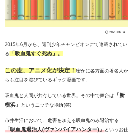
2020.06.04
2015年6月から、週刊少年チャンピオンにて連載されてい
「吸血鬼すぐ死ぬ」。
る
この度、アニメ化が決定！
密かに各方面の著名人か
らも注目を浴びているギャグ漫画です。
「新
吸血鬼と人間が共存している世界。その中で舞台は
横浜」
というニッチな場所(笑)
市井生活において、危害を加える吸血鬼のみ退治する
「吸血鬼退治人(ヴァンパイアハンター)」
というお仕