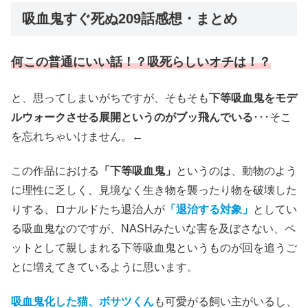
吸血鬼すぐ死ぬ209話感想・まとめ
何この普通にいい話！？吸死らしいオチは！？
と、思ってしまいがちですが、そもそも
下等吸血鬼をモデ
ルウォークさせる展開というのがブッ飛んでいる
･･･そこ
を忘れちゃいけません。←
この作品における
「下等吸血鬼」
というのは、動物のよう
に理性に乏しく、見境なく生き物を襲ったり物を破壊した
りする、ロナルドたち退治人が
「退治する対象」
としてい
る吸血鬼なのですが、NASHみたいな害を及ぼさない、ペ
ットとして親しまれる下等吸血鬼というものが回を追うご
とに増えてきているように思います。
吸血鬼化した猫、ボサツくん
も可愛がる飼い主がいるし、