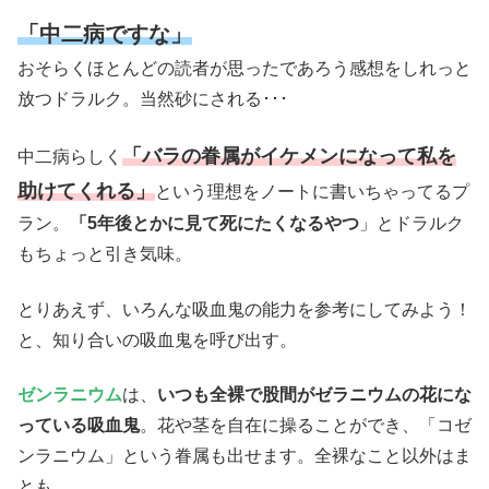
「中二病ですな」
おそらくほとんどの読者が思ったであろう感想をしれっと
放つドラルク。当然砂にされる･･･
「バラの眷属がイケメンになって私を
中二病らしく
助けてくれる」
という理想をノートに書いちゃってるプ
ラン。
「5年後とかに見て死にたくなるやつ
」とドラルク
もちょっと引き気味。
とりあえず、いろんな吸血鬼の能力を参考にしてみよう！
と、知り合いの吸血鬼を呼び出す。
ゼンラニウム
は、
いつも全裸で股間がゼラニウムの花にな
っている吸血鬼
。花や茎を自在に操ることができ、「コゼ
ンラニウム」という眷属も出せます。全裸なこと以外はま
とも。