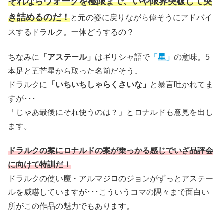
それならウォークを極限まで、いや限界突破して突
き詰めるのだ！
と元の姿に戻りながら偉そうにアドバイ
スするドラルク。一体どうするの？
ちなみに
「アステール」
はギリシャ語で
「星」
の意味。5
本足と五芒星から取った名前だそう。
ドラルクに
「いちいちしゃらくさいな」
と暴言吐かれてま
すが･･･
「じゃあ最後にそれ使うのは？」とロナルドも意見を出し
ます。
ドラルクの案にロナルドの案が乗っかる感じでいざ品評会
に向けて特訓だ！
ドラルクの使い魔・アルマジロのジョンがずっとアステー
ルを威嚇していますが･･･こういうコマの隅々まで面白い
所がこの作品の魅力でもあります。