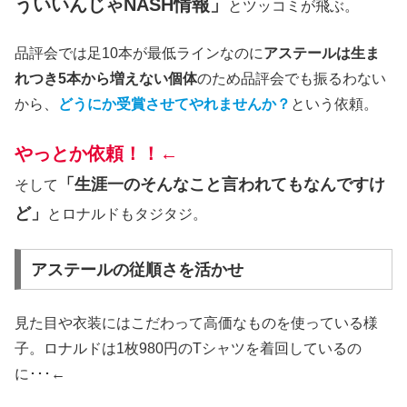
ういいんじゃNASH情報」
とツッコミが飛ぶ。
品評会では足10本が最低ラインなのに
アステールは生ま
れつき5本から増えない個体
のため品評会でも振るわない
から、
どうにか受賞させてやれませんか？
という依頼。
やっとか依頼！！←
「生涯一のそんなこと言われてもなんですけ
そして
ど」
とロナルドもタジタジ。
アステールの従順さを活かせ
見た目や衣装にはこだわって高価なものを使っている様
子。ロナルドは1枚980円のTシャツを着回しているの
に･･･←