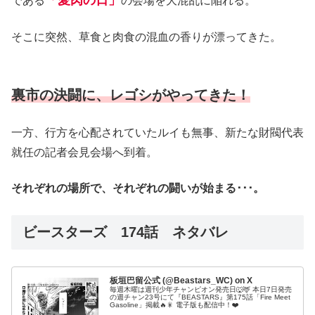
「愛肉の日」
である
の会場を大混乱に陥れる。
そこに突然、草食と肉食の混血の香りが漂ってきた。
裏市の決闘に、レゴシがやってきた！
一方、行方を心配されていたルイも無事、新たな財閥代表
就任の記者会見会場へ到着。
それぞれの場所で、それぞれの闘いが始まる･･･。
ビースターズ 174話 ネタバレ
板垣巴留公式 (@Beastars_WC) on X
毎週木曜は週刊少年チャンピオン発売日🐺🦌 本日7日発売
の週チャン23号にて『BEASTARS』第175話「Fire Meet
Gasoline」掲載🔥🎇 電子版も配信中！❤️