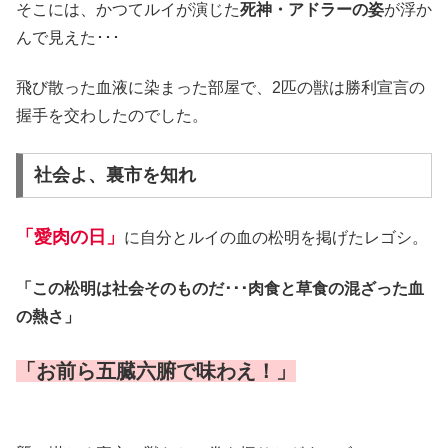
そこには、かつてルイが演じた
死神・アドラーの姿
が浮か
んで見えた･･･
飛び散った血液に染まった部屋で、2匹の獣は勝利宣言の
握手を交わしたのでした。
社会よ、裏市を知れ
「愛肉の日」
に自分とルイの血の松明を掲げたレゴシ。
「この松明は社会そのものだ･･･肉食と草食の混ざった血
の熱さ」
「お前ら五臓六腑で味わえ！」