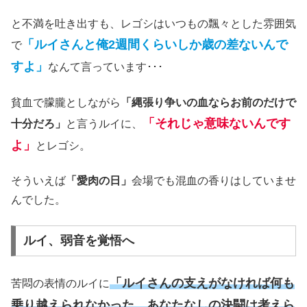
と不満を吐き出すも、レゴシはいつもの飄々とした雰囲気
「ルイさんと俺2週間くらいしか歳の差ないんで
で
すよ」
なんて言っています･･･
貧血で朦朧としながら
「縄張り争いの血ならお前のだけで
「それじゃ意味ないんです
十分だろ」
と言うルイに、
よ」
とレゴシ。
そういえば
「愛肉の日」
会場でも混血の香りはしていませ
んでした。
ルイ、弱音を覚悟へ
「ルイさんの支えがなければ何も
苦悶の表情のルイに
乗り越えられなかった、あなたなしの決闘は考えら