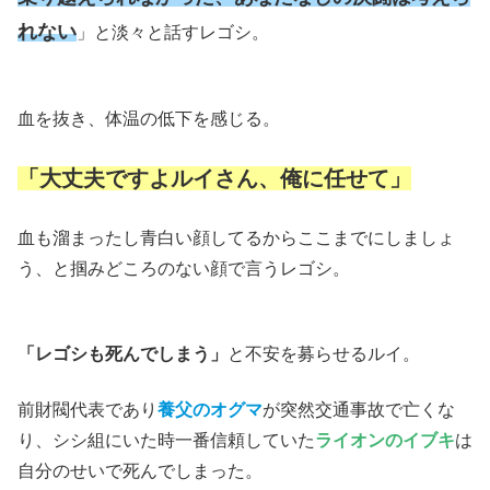
れない
」と淡々と話すレゴシ。
血を抜き、体温の低下を感じる。
「大丈夫ですよルイさん、俺に任せて」
血も溜まったし青白い顔してるからここまでにしましょ
う、と掴みどころのない顔で言うレゴシ。
「レゴシも死んでしまう」
と不安を募らせるルイ。
前財閥代表であり
養父の
オグマ
が突然交通事故で亡くな
り、シシ組にいた時一番信頼していた
ライオンのイブキ
は
自分のせいで死んでしまった。