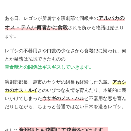
アルパカの
ある日、レゴシが所属する演劇部で同級生の
オス・テム
が
何者かに食殺
される所から物語は始まり
ます。
レゴシの不器用さや口数の少なさから食殺犯に疑われ、何
とか疑惑は払拭できたものの
草食獣との関係はギスギスしていきます。
演劇部部長、裏市のヤクザの組長も経験した先輩、
アカシ
カのオス・ルイ
とのいびつな友情を育んだり、本能的に襲
いかけてしまった
ウサギのメス・ハル
と不器用な恋を育ん
だりしながら、ちょっと普通ではない日常を送るレゴシ。
食殺犯とも決闘にて決着をつけます。
そして