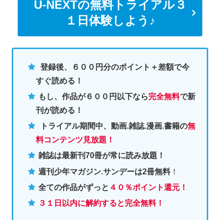
U-NEXTの無料トライアル３
１日体験しよう♪
登録後、６００円分のポイント＋差額で今
すぐ読める！
もし、作品が６００円以下なら
完全無料
で新
刊が読める！
トライアル期間中、動画.雑誌.漫画.書籍の
無
料コンテンツ見放題！
雑誌は最新刊70冊が常に読み放題！
週刊少年マガジン.サンデーは2冊無料
！
全ての作品がずっと
４０％ポイント還元
！
３１日以内に解約すると完全無料！